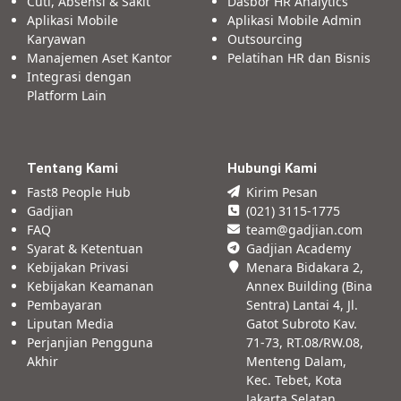
Cuti, Absensi & Sakit
Dasbor HR Analytics
Aplikasi Mobile
Aplikasi Mobile Admin
Karyawan
Outsourcing
Manajemen Aset Kantor
Pelatihan HR dan Bisnis
Integrasi dengan
Platform Lain
Tentang Kami
Hubungi Kami
Fast8 People Hub
Kirim Pesan
Gadjian
(021) 3115-1775
FAQ
team@gadjian.com
Syarat & Ketentuan
Gadjian Academy
Kebijakan Privasi
Menara Bidakara 2,
Kebijakan Keamanan
Annex Building (Bina
Pembayaran
Sentra) Lantai 4, Jl.
Liputan Media
Gatot Subroto Kav.
Perjanjian Pengguna
71-73, RT.08/RW.08,
Akhir
Menteng Dalam,
Kec. Tebet, Kota
Jakarta Selatan,