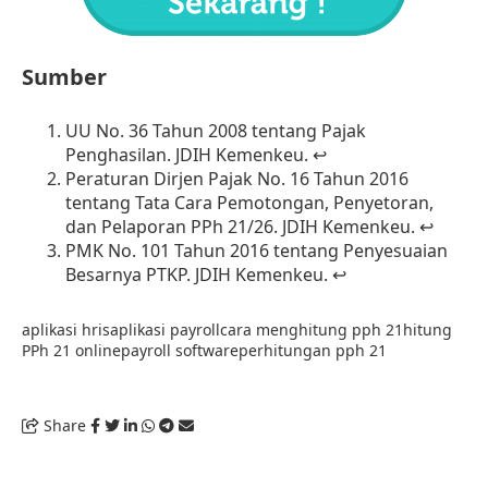
Sumber
UU No. 36 Tahun 2008 tentang Pajak
Penghasilan
. JDIH
Kemenkeu
.
↩︎
Peraturan Dirjen Pajak No. 16 Tahun 2016
tentang Tata Cara Pemotongan, Penyetoran,
dan Pelaporan PPh 21/26
. JDIH
Kemenkeu
.
↩︎
PMK No. 101 Tahun 2016 tentang Penyesuaian
Besarnya PTKP
. JDIH
Kemenkeu
.
↩︎
aplikasi hris
aplikasi payroll
cara menghitung pph 21
hitung
PPh 21 online
payroll software
perhitungan pph 21
Share