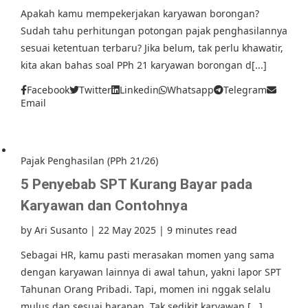
Apakah kamu mempekerjakan karyawan borongan?
Sudah tahu perhitungan potongan pajak penghasilannya
sesuai ketentuan terbaru? Jika belum, tak perlu khawatir,
kita akan bahas soal PPh 21 karyawan borongan d[...]
Facebook
Twitter
Linkedin
Whatsapp
Telegram
Email
Pajak Penghasilan (PPh 21/26)
5 Penyebab SPT Kurang Bayar pada
Karyawan dan Contohnya
by
Ari Susanto
|
22 May 2025
|
9 minutes read
Sebagai HR, kamu pasti merasakan momen yang sama
dengan karyawan lainnya di awal tahun, yakni lapor SPT
Tahunan Orang Pribadi. Tapi, momen ini nggak selalu
mulus dan sesuai harapan. Tak sedikit karyawan [...]