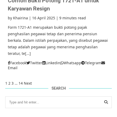
Contoh Bukti Potong 1721-A1 untuk
Karyawan Resign
by
Khairina
|
16 April 2025
|
9 minutes read
Form 1721-A1 merupakan bukti potong pajak
penghasilan pegawai tetap dan penerima pensiun
berkala. Dalam istilah perpajakan, yang disebut pegawai
tetap adalah pegawai yang menerima penghasilan
teratur, te[...]
Facebook
Twitter
Linkedin
Whatsapp
Telegram
Email
1
2
3
…
14
Next
SEARCH