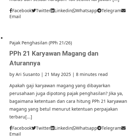
Facebook
Twitter
Linkedin
Whatsapp
Telegram
Email
Pajak Penghasilan (PPh 21/26)
PPh 21 Karyawan Magang dan
Aturannya
by
Ari Susanto
|
21 May 2025
|
8 minutes read
Apakah gaji karyawan magang yang dibayarkan
perusahaan juga dipotong pajak penghasilan? Jika ya,
bagaimana ketentuan dan cara hitung PPh 21 karyawan
magang yang betul menurut ketentuan perpajakan
terbaru[...]
Facebook
Twitter
Linkedin
Whatsapp
Telegram
Email