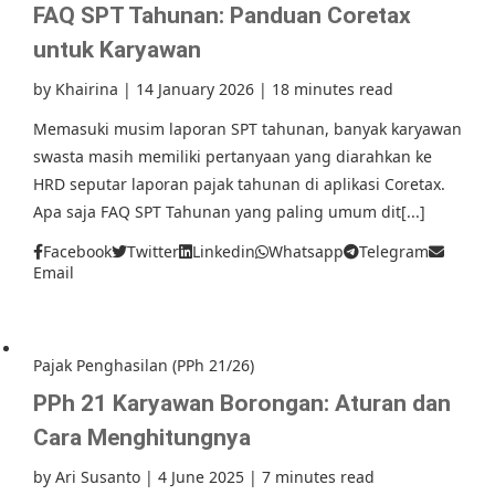
FAQ SPT Tahunan: Panduan Coretax
untuk Karyawan
by
Khairina
|
14 January 2026
|
18 minutes read
Memasuki musim laporan SPT tahunan, banyak karyawan
swasta masih memiliki pertanyaan yang diarahkan ke
HRD seputar laporan pajak tahunan di aplikasi Coretax.
Apa saja FAQ SPT Tahunan yang paling umum dit[...]
Facebook
Twitter
Linkedin
Whatsapp
Telegram
Email
Pajak Penghasilan (PPh 21/26)
PPh 21 Karyawan Borongan: Aturan dan
Cara Menghitungnya
by
Ari Susanto
|
4 June 2025
|
7 minutes read