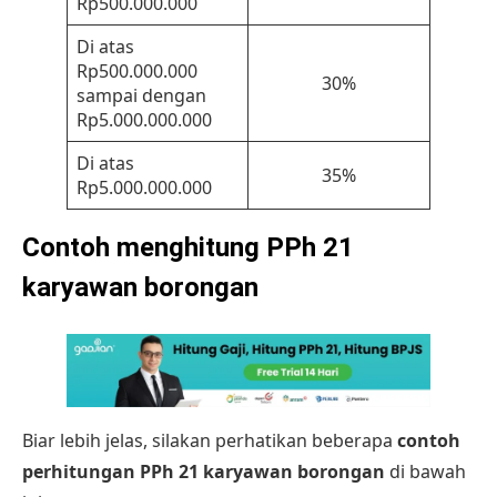
Rp500.000.000
Di atas
Rp500.000.000
30%
sampai dengan
Rp5.000.000.000
Di atas
35%
Rp5.000.000.000
Contoh menghitung PPh 21
karyawan borongan
Biar lebih jelas, silakan perhatikan beberapa
contoh
perhitungan PPh 21 karyawan borongan
di bawah