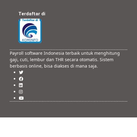
Terdaftar di
Payroll software Indonesia terbaik untuk menghitung
gaji, cuti, lembur dan THR secara otomatis. Sistem
berbasis online, bisa diakses di mana saja.