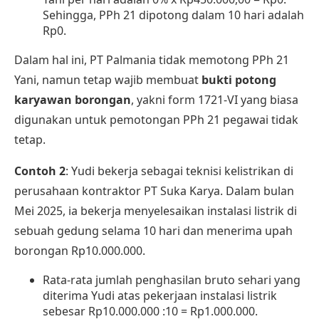
Sehingga, PPh 21 dipotong dalam 10 hari adalah
Rp0.
Dalam hal ini, PT Palmania tidak memotong PPh 21
Yani, namun tetap wajib membuat
bukti potong
karyawan borongan
, yakni form 1721-VI yang biasa
digunakan untuk pemotongan PPh 21 pegawai tidak
tetap.
Contoh 2
: Yudi bekerja sebagai teknisi kelistrikan di
perusahaan kontraktor PT Suka Karya. Dalam bulan
Mei 2025, ia bekerja menyelesaikan instalasi listrik di
sebuah gedung selama 10 hari dan menerima upah
borongan Rp10.000.000.
Rata-rata jumlah penghasilan bruto sehari yang
diterima Yudi atas pekerjaan instalasi listrik
sebesar Rp10.000.000 :10 = Rp1.000.000.