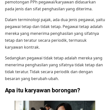
pemotongan PPh pegawai/karyawan didasarkan
pada jenis dan sifat penghasilan yang diterima.
Dalam terminologi pajak, ada dua jenis pegawai, yaitu
pegawai tetap dan tidak tetap. Pegawai tetap adalah
mereka yang menerima penghasilan yang sifatnya
tetap dan teratur secara periodik, termasuk
karyawan kontrak.
Sedangkan pegawai tidak tetap adalah mereka yang
menerima penghasilan yang sifatnya tidak tetap dan
tidak teratur. Tidak secara periodik dan dengan
besaran yang berubah-ubah.
Apa itu karyawan borongan?