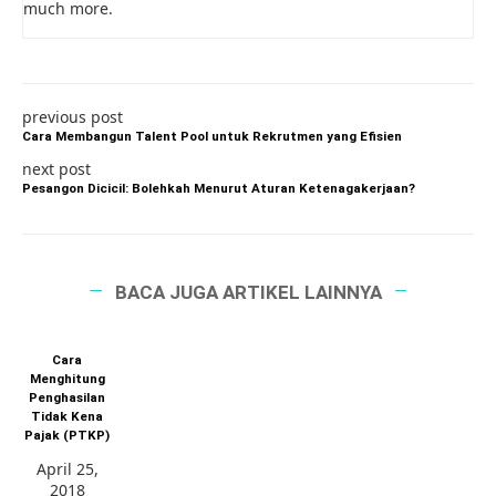
much more.
previous post
Cara Membangun Talent Pool untuk Rekrutmen yang Efisien
next post
Pesangon Dicicil: Bolehkah Menurut Aturan Ketenagakerjaan?
BACA JUGA ARTIKEL LAINNYA
Cara
Menghitung
Penghasilan
Tidak Kena
Pajak (PTKP)
April 25,
2018