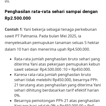
ini.
Penghasilan rata-rata sehari sampai dengan
Rp2.500.000
Contoh 1
: Yani bekerja sebagai tenaga perkebunan
sawit PT Palmania. Pada bulan Mei 2025, ia
menyelesaikan pemupukan tanaman seluas 5 hektar
dalam 10 hari dan menerima upah Rp4.500.000.
Rata-rata jumlah penghasilan bruto sehari yang
diterima Yani atas pekerjaan pemupukan kebun
sawit sebesar Rp4.500.000 :10 = Rp450.000.
Karena rata-rata jumlah penghasilan bruto
sehari tidak melebihi Rp450.000, besarnya PPh
21 terutang atas penghasilan yang diterima Yani
sehari dihitung berdasarkan tarif efektif harian
0%.
Besarnya pemotongan PPh 21 atas penghasilan
Yani per hari adalah 0% x Rp450.000,00 = Rp0.