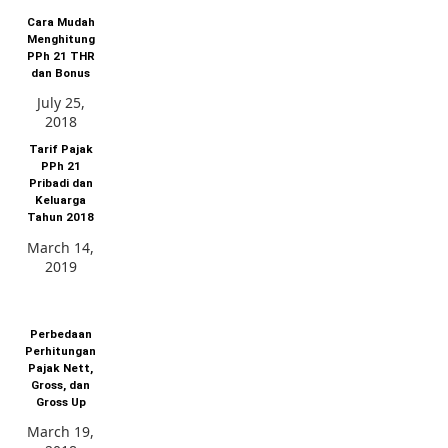
Cara Mudah
Menghitung
PPh 21 THR
dan Bonus
July 25,
2018
Tarif Pajak
PPh 21
Pribadi dan
Keluarga
Tahun 2018
March 14,
2019
Perbedaan
Perhitungan
Pajak Nett,
Gross, dan
Gross Up
March 19,