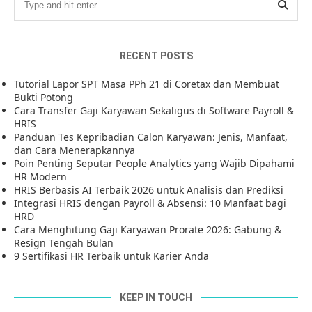
RECENT POSTS
Tutorial Lapor SPT Masa PPh 21 di Coretax dan Membuat
Bukti Potong
Cara Transfer Gaji Karyawan Sekaligus di Software Payroll &
HRIS
Panduan Tes Kepribadian Calon Karyawan: Jenis, Manfaat,
dan Cara Menerapkannya
Poin Penting Seputar People Analytics yang Wajib Dipahami
HR Modern
HRIS Berbasis AI Terbaik 2026 untuk Analisis dan Prediksi
Integrasi HRIS dengan Payroll & Absensi: 10 Manfaat bagi
HRD
Cara Menghitung Gaji Karyawan Prorate 2026: Gabung &
Resign Tengah Bulan
9 Sertifikasi HR Terbaik untuk Karier Anda
KEEP IN TOUCH