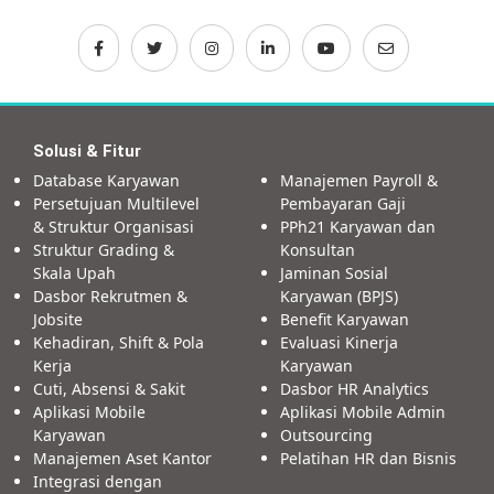
Solusi & Fitur
Database Karyawan
Manajemen Payroll &
Persetujuan Multilevel
Pembayaran Gaji
& Struktur Organisasi
PPh21 Karyawan dan
Struktur Grading &
Konsultan
Skala Upah
Jaminan Sosial
Dasbor Rekrutmen &
Karyawan (BPJS)
Jobsite
Benefit Karyawan
Kehadiran, Shift & Pola
Evaluasi Kinerja
Kerja
Karyawan
Cuti, Absensi & Sakit
Dasbor HR Analytics
Aplikasi Mobile
Aplikasi Mobile Admin
Karyawan
Outsourcing
Manajemen Aset Kantor
Pelatihan HR dan Bisnis
Integrasi dengan