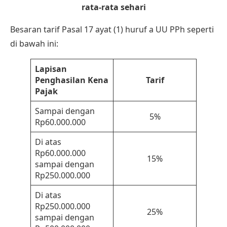
rata-rata sehari
Besaran tarif Pasal 17 ayat (1) huruf a UU PPh seperti
di bawah ini:
Lapisan
Penghasilan Kena
Tarif
Pajak
Sampai dengan
5%
Rp60.000.000
Di atas
Rp60.000.000
15%
sampai dengan
Rp250.000.000
Di atas
Rp250.000.000
25%
sampai dengan