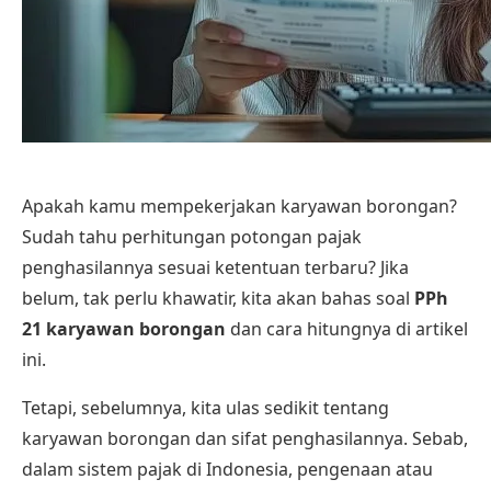
Apakah kamu mempekerjakan karyawan borongan?
Sudah tahu perhitungan potongan pajak
penghasilannya sesuai ketentuan terbaru? Jika
belum, tak perlu khawatir, kita akan bahas soal
PPh
21 karyawan borongan
dan cara hitungnya di artikel
ini.
Tetapi, sebelumnya, kita ulas sedikit tentang
karyawan borongan dan sifat penghasilannya. Sebab,
dalam sistem pajak di Indonesia, pengenaan atau