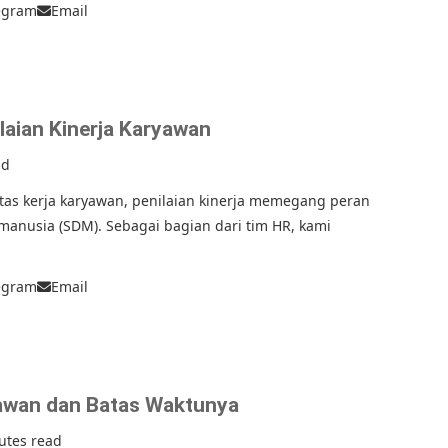
egram
Email
aian Kinerja Karyawan
ad
as kerja karyawan, penilaian kinerja memegang peran
anusia (SDM). Sebagai bagian dari tim HR, kami
egram
Email
awan dan Batas Waktunya
utes read