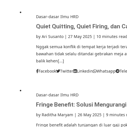
Dasar-dasar Ilmu HRD
Quiet Quitting, Quiet Firing, dan 
by
Ari Susanto
|
27 May 2025
|
10 minutes rea
Nggak semua konflik di tempat kerja terjadi te
bawahan tidak selalu ditandai gebrakan meja at
balik kehen[...]
Facebook
Twitter
Linkedin
Whatsapp
Tel
Dasar-dasar Ilmu HRD
Fringe Benefit: Solusi Mengurang
by
Raditha Maryam
|
26 May 2025
|
9 minutes 
Fringe benefit adalah tunjangan di luar gaji 