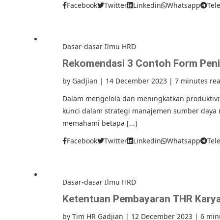
Facebook
Twitter
Linkedin
Whatsapp
Tel
Dasar-dasar Ilmu HRD
Rekomendasi 3 Contoh Form Penil
by
Gadjian
|
14 December 2023
|
7 minutes re
Dalam mengelola dan meningkatkan produktivit
kunci dalam strategi manajemen sumber daya m
memahami betapa [...]
Facebook
Twitter
Linkedin
Whatsapp
Tel
Dasar-dasar Ilmu HRD
Ketentuan Pembayaran THR Kary
by
Tim HR Gadjian
|
12 December 2023
|
6 min