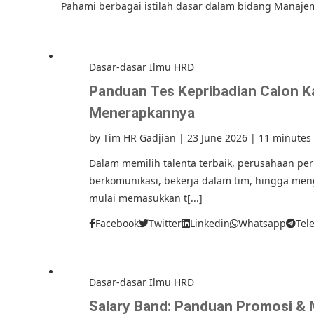
Pahami berbagai istilah dasar dalam bidang Manaje
Dasar-dasar Ilmu HRD
Panduan Tes Kepribadian Calon Ka
Menerapkannya
by
Tim HR Gadjian
|
23 June 2026
|
11 minutes
Dalam memilih talenta terbaik, perusahaan pe
berkomunikasi, bekerja dalam tim, hingga me
mulai memasukkan t[...]
Facebook
Twitter
Linkedin
Whatsapp
Tel
Dasar-dasar Ilmu HRD
Salary Band: Panduan Promosi & 