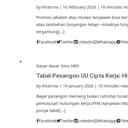
by
Khairina
|
16 February 2026
|
10 minutes re
Promosi jabatan atau mutasi karyawan bisa be
atau tambahan tunjangan tetap—misalnya tunj
tergantung[...]
Facebook
Twitter
Linkedin
Whatsapp
Tel
Dasar-dasar Ilmu HRD
Tabel Pesangon UU Cipta Kerja: 
by
Khairina
|
19 January 2026
|
10 minutes rea
Bayar pesangon memang bukan rutinitas bulan
pemutusan hubungan kerja (PHK) karyawan tetap
punya tabel[...]
Facebook
Twitter
Linkedin
Whatsapp
Tel