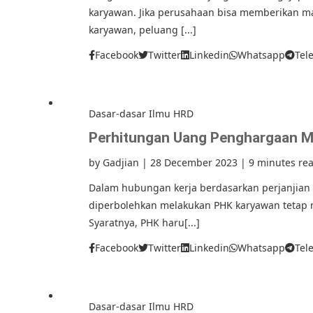
karyawan. Jika perusahaan bisa memberikan 
karyawan, peluang [...]
Facebook
Twitter
Linkedin
Whatsapp
Tel
Dasar-dasar Ilmu HRD
Perhitungan Uang Penghargaan M
by
Gadjian
|
28 December 2023
|
9 minutes re
Dalam hubungan kerja berdasarkan perjanjian 
diperbolehkan melakukan PHK karyawan tetap 
Syaratnya, PHK haru[...]
Facebook
Twitter
Linkedin
Whatsapp
Tel
Dasar-dasar Ilmu HRD