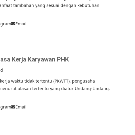
manfaat tambahan yang sesuai dengan kebutuhan
egram
Email
asa Kerja Karyawan PHK
ad
kerja waktu tidak tertentu (PKWTT), pengusaha
menurut alasan tertentu yang diatur Undang-Undang.
egram
Email