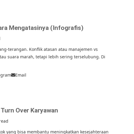
Cara Mengatasinya (Infografis)
d
rang-terangan. Konflik atasan atau manajemen vs
au suara marah, tetapi lebih sering terselubung. Di
egram
Email
i Turn Over Karyawan
read
pokok yang bisa membantu meningkatkan kesejahteraan