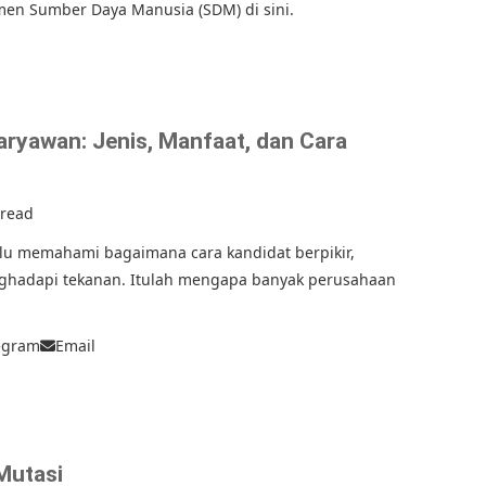
men Sumber Daya Manusia (SDM) di sini.
ryawan: Jenis, Manfaat, dan Cara
 read
rlu memahami bagaimana cara kandidat berpikir,
nghadapi tekanan. Itulah mengapa banyak perusahaan
egram
Email
Mutasi