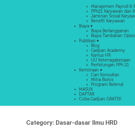
Manajemen Payroll & 
PPh21 Karyawan dan K
Jaminan Sosial Karyaw
Benefit Karyawan
Biaya ▾
Biaya Berlangganan
Biaya Tambahan Opsio
Publikasi ▾
Blog
Gadjian Academy
Kamus HR
UU Ketenagakerjaan
Perhitungan PPh 21
Kemitraan ▾
Cari Konsultan
Mitra Bisnis
Program Referral
MASUK
DAFTAR
Coba Gadjian GRATIS!
Category:
Dasar-dasar Ilmu HRD