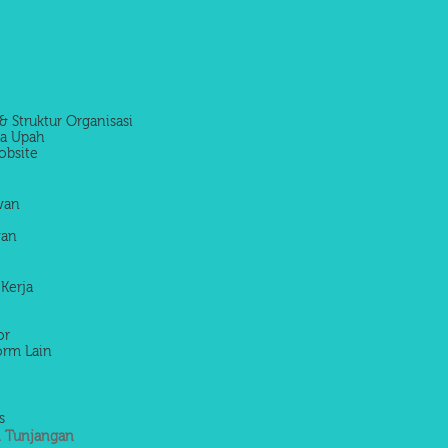
& Struktur Organisasi
la Upah
obsite
awan
wan
 Kerja
or
orm Lain
s
 Tunjangan