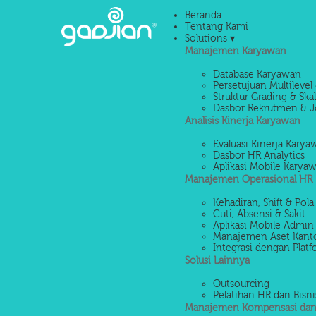
Beranda
Tentang Kami
Solutions ▾
Manajemen Karyawan
Database Karyawan
Persetujuan Multilevel 
Struktur Grading & Ska
Dasbor Rekrutmen & J
Analisis Kinerja Karyawan
Evaluasi Kinerja Kary
Dasbor HR Analytics
Aplikasi Mobile Karya
Manajemen Operasional HR
Kehadiran, Shift & Pola
Cuti, Absensi & Sakit
Aplikasi Mobile Admin
Manajemen Aset Kant
Integrasi dengan Platf
Solusi Lainnya
Outsourcing
Pelatihan HR dan Bisni
Manajemen Kompensasi dan