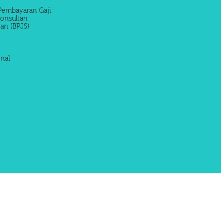
Pembayaran Gaji
onsultan
an (BPJS)
nal