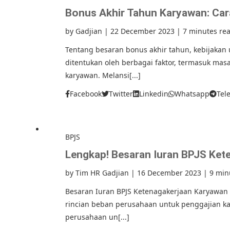
Bonus Akhir Tahun Karyawan: Ca
by
Gadjian
|
22 December 2023
|
7 minutes re
Tentang besaran bonus akhir tahun, kebijakan
ditentukan oleh berbagai faktor, termasuk masa 
karyawan. Melansi[...]
Facebook
Twitter
Linkedin
Whatsapp
Tel
BPJS
Lengkap! Besaran Iuran BPJS Ket
by
Tim HR Gadjian
|
16 December 2023
|
9 min
Besaran Iuran BPJS Ketenagakerjaan Karyawan
rincian beban perusahaan untuk penggajian k
perusahaan un[...]