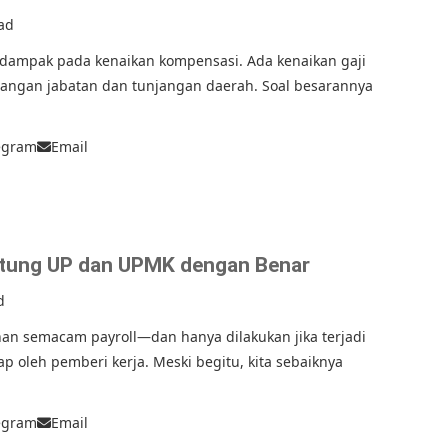
ad
rdampak pada kenaikan kompensasi. Ada kenaikan gaji
angan jabatan dan tunjangan daerah. Soal besarannya
egram
Email
Hitung UP dan UPMK dengan Benar
d
an semacam payroll—dan hanya dilakukan jika terjadi
 oleh pemberi kerja. Meski begitu, kita sebaiknya
egram
Email