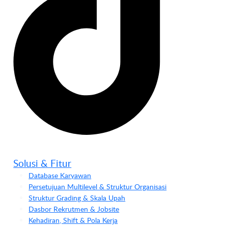
Solusi & Fitur
Database Karyawan
Persetujuan Multilevel & Struktur Organisasi
Struktur Grading & Skala Upah
Dasbor Rekrutmen & Jobsite
Kehadiran, Shift & Pola Kerja