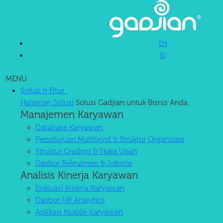
Software HRIS + AI untuk
EN
ID
Operasional HR Optimal
Kami bantu Anda kelola payroll, PPh 21, BPJS, absensi, cuti, hingga
MENU
KPI karyawan. Akurat, tanpa ribet.
Solusi & Fitur
Halaman Solusi
Solusi Gadjian untuk Bisnis Anda
Kehandalan yang Tinggi
Manajemen Karyawan
Database Karyawan
Persetujuan Multilevel & Struktur Organisasi
Pelayana
unaan
U
Struktur Grading & Skala Upah
Dasbor Rekrutmen & Jobsite
Analisis Kinerja Karyawan
Evaluasi Kinerja Karyawan
Dasbor HR Analytics
Aplikasi Mobile Karyawan