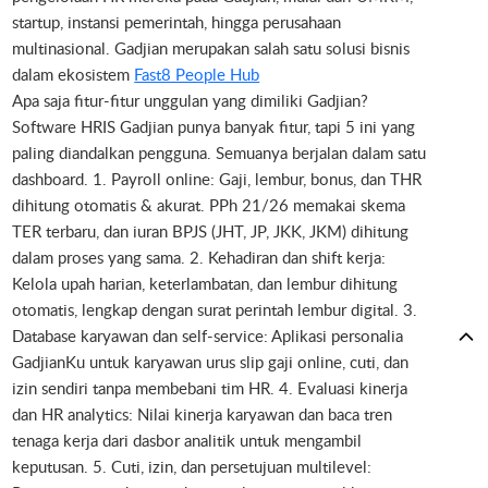
startup, instansi pemerintah, hingga perusahaan
multinasional. Gadjian merupakan salah satu solusi bisnis
dalam ekosistem
Fast8 People Hub
Apa saja fitur-fitur unggulan yang dimiliki Gadjian?
Software HRIS Gadjian punya banyak fitur, tapi 5 ini yang
paling diandalkan pengguna. Semuanya berjalan dalam satu
dashboard. 1. Payroll online: Gaji, lembur, bonus, dan THR
dihitung otomatis & akurat. PPh 21/26 memakai skema
TER terbaru, dan iuran BPJS (JHT, JP, JKK, JKM) dihitung
dalam proses yang sama. 2. Kehadiran dan shift kerja:
Kelola upah harian, keterlambatan, dan lembur dihitung
otomatis, lengkap dengan surat perintah lembur digital. 3.
Database karyawan dan self-service: Aplikasi personalia
GadjianKu untuk karyawan urus slip gaji online, cuti, dan
izin sendiri tanpa membebani tim HR. 4. Evaluasi kinerja
dan HR analytics: Nilai kinerja karyawan dan baca tren
tenaga kerja dari dasbor analitik untuk mengambil
keputusan. 5. Cuti, izin, dan persetujuan multilevel: