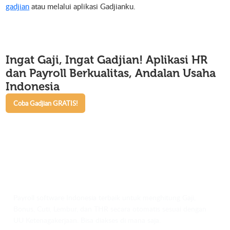
gadjian
atau melalui aplikasi Gadjianku.
Ingat Gaji, Ingat Gadjian!
Aplikasi HR
dan Payroll Berkualitas, Andalan Usaha
Indonesia
Coba Gadjian GRATIS!
Payroll software Indonesia terbaik untuk menghitung Gaji,
Bonus, Cuti, Lembur, dan THR secara otomatis sesuai dengan
UU Ketenagakerjaan. Bisa diakses di mana saja.