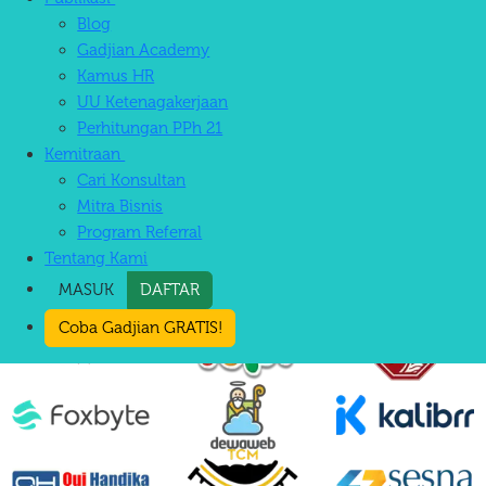
Blog
Coba Gadjian GRATIS!
Gadjian Academy
Berhasil Meraih Penghargaan:
Kamus HR
UU Ketenagakerjaan
Perhitungan PPh 21
Kemitraan
Cari Konsultan
Gadjian telah digunakan oleh banyak
Mitra Bisnis
perusahaan
FnB
Program Referral
Tentang Kami
MASUK
DAFTAR
Coba Gadjian GRATIS!