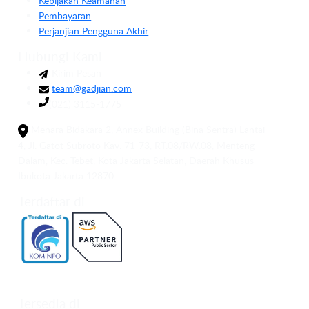
Kebijakan Keamanan
Pembayaran
Perjanjian Pengguna Akhir
Hubungi Kami
Kirim Pesan
team@gadjian.com
(021) 3115-1775
Menara Bidakara 2, Annex Building (Bina Sentra) Lantai
4, Jl. Gatot Subroto Kav. 71-73, RT.08/RW.08, Menteng
Dalam, Kec. Tebet, Kota Jakarta Selatan, Daerah Khusus
Ibukota Jakarta 12870
Terdaftar di
Tersedia di