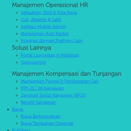
Manajemen Operasional HR
Kehadiran, Shift & Pola Kerja
Cuti, Absensi & Sakit
Aplikasi Mobile Admin
Manajemen Aset Kantor
Integrasi dengan Platform Lain
Solusi Lainnya
Portal Lowongan & Pelatihan
Outsourcing
Manajemen Kompensasi dan Tunjangan
Manajemen Payroll & Pembayaran Gaji
PPh 21 / 26 Karyawan
Jaminan Sosial Karyawan (BPJS)
Benefit Karyawan
Aplikasi Manajemen SDM dan
Biaya
Penggajian untuk Perusahaan Masa
Biaya Berlangganan
Biaya Tambahan Opsional
Kini
Publikasi