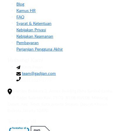
Blog
Kamus HR
FAQ
Syarat & Ketentuan
Kebijakan Privasi
Kebijakan Keamanan
Pembayaran
Perjanjian Pengguna Akhir
Hubungi Kami
Kirim Pesan
team@gadjian.com
(021) 3115-1775
Menara Bidakara 2, Annex Building (Bina Sentra) Lantai
4, Jl. Gatot Subroto Kav. 71-73, RT.08/RW.08, Menteng
Dalam, Kec. Tebet, Kota Jakarta Selatan, Daerah Khusus
Ibukota Jakarta 12870
Terdaftar di