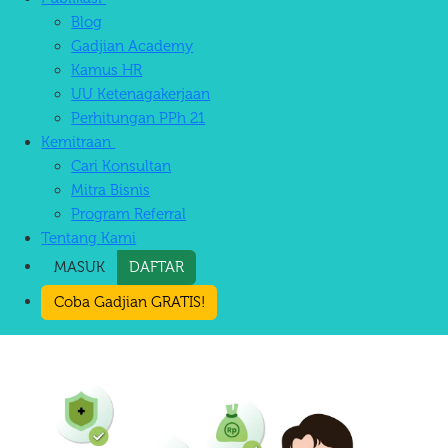
Blog
Gadjian Academy
Kamus HR
UU Ketenagakerjaan
Perhitungan PPh 21
Kemitraan
Cari Konsultan
Mitra Bisnis
Program Referral
Tentang Kami
MASUK
DAFTAR
Coba Gadjian GRATIS!