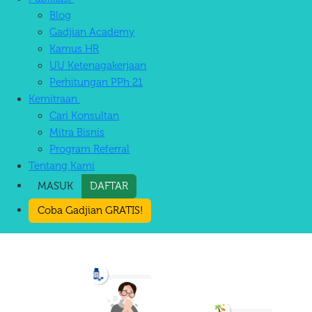
Blog
Gadjian Academy
Kamus HR
UU Ketenagakerjaan
Perhitungan PPh 21
Kemitraan
Cari Konsultan
Mitra Bisnis
Program Referral
Tentang Kami
MASUK
DAFTAR
Coba Gadjian GRATIS!