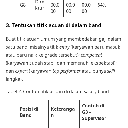
Dire
G8
00.0
00.0
00.0
64%
ktur
00
00
00
3. Tentukan titik acuan di dalam band
Buat titik acuan umum yang membedakan gaji dalam
satu band, misalnya titik
entry
(karyawan baru masuk
atau baru naik ke grade tersebut);
competent
(karyawan sudah stabil dan memenuhi ekspektasi);
dan
expert
(karyawan
top performer
atau punya
skill
langka).
Tabel 2: Contoh titik acuan di dalam salary band
Contoh di
Posisi di
Keteranga
G3 –
Band
n
Supervisor