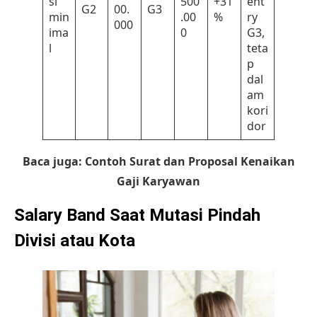
si
500
+31
ent
G2
00.
G3
min
.00
%
ry
000
ima
0
G3,
l
teta
p
dal
am
kori
dor
Baca juga:
Contoh Surat dan Proposal Kenaikan
Gaji Karyawan
Salary Band Saat Mutasi Pindah
Divisi atau Kota