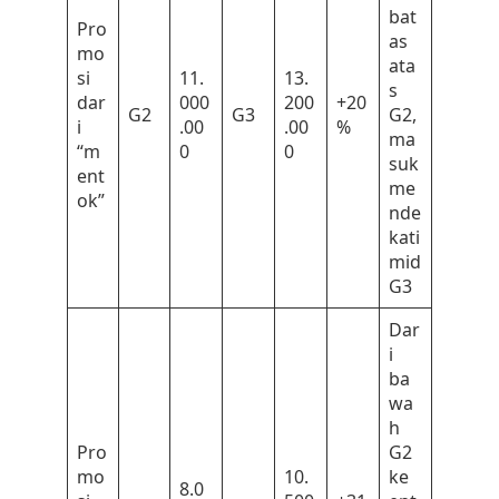
bat
Pro
as
mo
ata
si
11.
13.
s
dar
000
200
+20
G2
G3
G2,
i
.00
.00
%
ma
“m
0
0
suk
ent
me
ok”
nde
kati
mid
G3
Dar
i
ba
wa
h
Pro
G2
mo
10.
ke
8.0