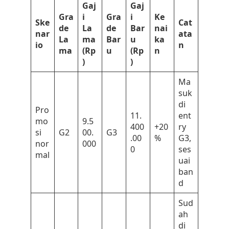
Gaj
Gaj
Gra
i
Gra
i
Ke
Ske
Cat
de
La
de
Bar
nai
nar
ata
La
ma
Bar
u
ka
io
n
ma
(Rp
u
(Rp
n
)
)
Ma
suk
di
Pro
11.
ent
mo
9.5
400
+20
ry
si
G2
00.
G3
.00
%
G3,
nor
000
0
ses
mal
uai
ban
d
Sud
ah
di