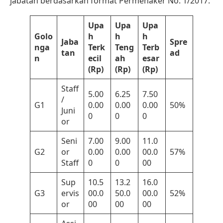
jabatan berdasarkan format Permenaker No. 1/2017.
Upa
Upa
Upa
Golo
h
h
h
Jaba
Spre
nga
Terk
Teng
Terb
tan
ad
n
ecil
ah
esar
(Rp)
(Rp)
(Rp)
Staff
5.00
6.25
7.50
/
G1
0.00
0.00
0.00
50%
Juni
0
0
0
or
Seni
7.00
9.00
11.0
G2
or
0.00
0.00
00.0
57%
Staff
0
0
00
Sup
10.5
13.2
16.0
G3
ervis
00.0
50.0
00.0
52%
or
00
00
00