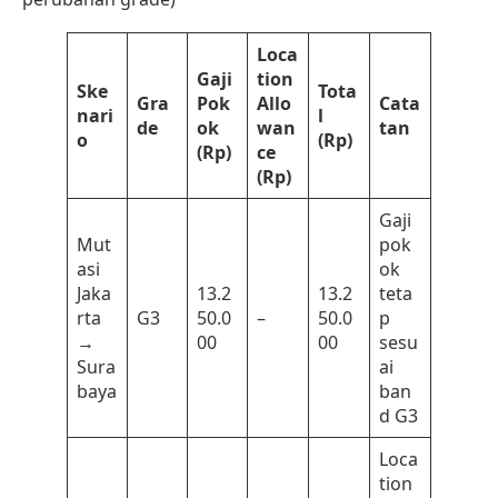
Loca
Gaji
tion
Ske
Tota
Gra
Pok
Allo
Cata
nari
l
de
ok
wan
tan
o
(Rp)
(Rp)
ce
(Rp)
Gaji
Mut
pok
asi
ok
Jaka
13.2
13.2
teta
rta
G3
50.0
–
50.0
p
→
00
00
sesu
Sura
ai
baya
ban
d G3
Loca
tion