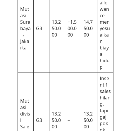
allo
Mut
wan
asi
ce
Sura
13.2
+1.5
14.7
men
baya
G3
50.0
00.0
50.0
yesu
→
00
00
00
aika
Jaka
n
rta
biay
a
hidu
p
Inse
ntif
sales
hilan
Mut
g,
asi
tapi
divis
13.2
13.2
gaji
i
G3
50.0
–
50.0
pok
Sale
00
00
ok