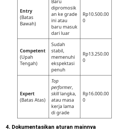
Baru
dipromosik
Entry
an ke grade
Rp10.500.00
(Batas
ini atau
0
Bawah)
baru masuk
dari luar
Sudah
Competent
stabil,
Rp13.250.00
(Upah
memenuhi
0
Tengah)
ekspektasi
penuh
Top
performer
,
Expert
skill
langka,
Rp16.000.00
(Batas Atas)
atau masa
0
kerja lama
di grade
4. Dokumentasikan aturan mainnya