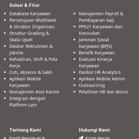
Solusi & Fitur
Database Karyawan
Manajemen Payroll &
Persetujuan Multilevel
Pembayaran Gaji
& Struktur Organisasi
PPh21 Karyawan dan
Struktur Grading &
Konsultan
Skala Upah
Jaminan Sosial
Dasbor Rekrutmen &
Karyawan (BPJS)
Jobsite
Benefit Karyawan
Kehadiran, Shift & Pola
Evaluasi Kinerja
Kerja
Karyawan
Cuti, Absensi & Sakit
Dasbor HR Analytics
Aplikasi Mobile
Aplikasi Mobile Admin
Karyawan
Outsourcing
Manajemen Aset Kantor
Pelatihan HR dan Bisnis
Integrasi dengan
Platform Lain
Tentang Kami
Hubungi Kami
Fast8 People Hub
Kirim Pesan