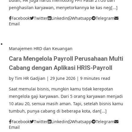
bulan, HR juga harus memotong PPh Pasal 21/26 dari
penghasilan karyawan, menyetorkannya ke kas neg[...]
Facebook
Twitter
Linkedin
Whatsapp
Telegram
Email
Manajemen HRD dan Keuangan
Cara Mengelola Payroll Perusahaan Multi
Cabang dengan Aplikasi HRIS-Payroll
by
Tim HR Gadjian
|
29 June 2026
|
9 minutes read
Saat memulai bisnis, mungkin kamu tidak kerepotan
mengelola gaji karyawan. Dari 5 orang karyawan menjadi
10 atau 20, semua masih aman. Tapi, setelah bisnis kamu
tumbuh, punya cabang di beberapa kota, dan[...]
Facebook
Twitter
Linkedin
Whatsapp
Telegram
Email