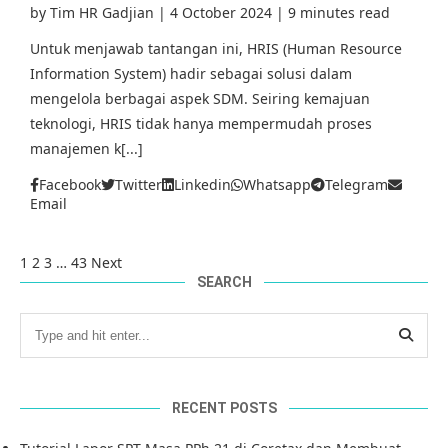
by
Tim HR Gadjian
|
4 October 2024
|
9 minutes read
Untuk menjawab tantangan ini, HRIS (Human Resource
Information System) hadir sebagai solusi dalam
mengelola berbagai aspek SDM. Seiring kemajuan
teknologi, HRIS tidak hanya mempermudah proses
manajemen k[...]
Facebook
Twitter
Linkedin
Whatsapp
Telegram
Email
1
2
3
…
43
Next
SEARCH
RECENT POSTS