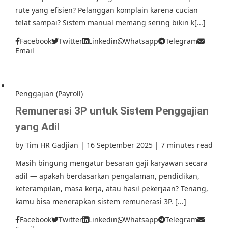
rute yang efisien? Pelanggan komplain karena cucian
telat sampai? Sistem manual memang sering bikin k[...]
Facebook
Twitter
Linkedin
Whatsapp
Telegram
Email
Penggajian (Payroll)
Remunerasi 3P untuk Sistem Penggajian
yang Adil
by
Tim HR Gadjian
|
16 September 2025
|
7 minutes read
Masih bingung mengatur besaran gaji karyawan secara
adil — apakah berdasarkan pengalaman, pendidikan,
keterampilan, masa kerja, atau hasil pekerjaan? Tenang,
kamu bisa menerapkan sistem remunerasi 3P. [...]
Facebook
Twitter
Linkedin
Whatsapp
Telegram