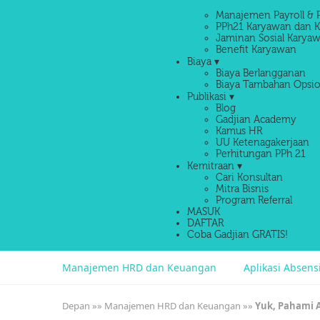
Manajemen Payroll & 
PPh21 Karyawan dan K
Jaminan Sosial Karyaw
Benefit Karyawan
Biaya ▾
Biaya Berlangganan
Biaya Tambahan Opsio
Publikasi ▾
Blog
Gadjian Academy
Kamus HR
UU Ketenagakerjaan
Perhitungan PPh 21
Kemitraan ▾
Cari Konsultan
Mitra Bisnis
Program Referral
MASUK
DAFTAR
Coba Gadjian GRATIS!
Manajemen HRD dan Keuangan
Aplikasi Absen
Depan
»»
Manajemen HRD dan Keuangan
»»
Yuk, Pahami 