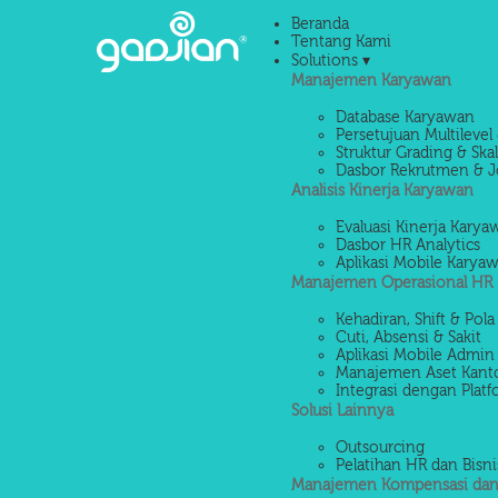
Beranda
Tentang Kami
Solutions ▾
Manajemen Karyawan
Database Karyawan
Persetujuan Multilevel 
Struktur Grading & Ska
Dasbor Rekrutmen & J
Analisis Kinerja Karyawan
Evaluasi Kinerja Kary
Dasbor HR Analytics
Aplikasi Mobile Karya
Manajemen Operasional HR
Kehadiran, Shift & Pola
Cuti, Absensi & Sakit
Aplikasi Mobile Admin
Manajemen Aset Kant
Integrasi dengan Platf
Solusi Lainnya
Outsourcing
Pelatihan HR dan Bisni
Manajemen Kompensasi dan