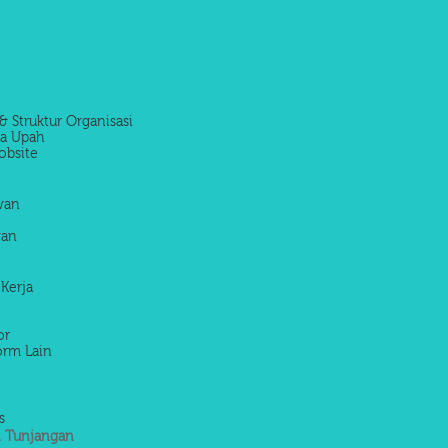
& Struktur Organisasi
la Upah
obsite
awan
wan
 Kerja
or
orm Lain
s
 Tunjangan