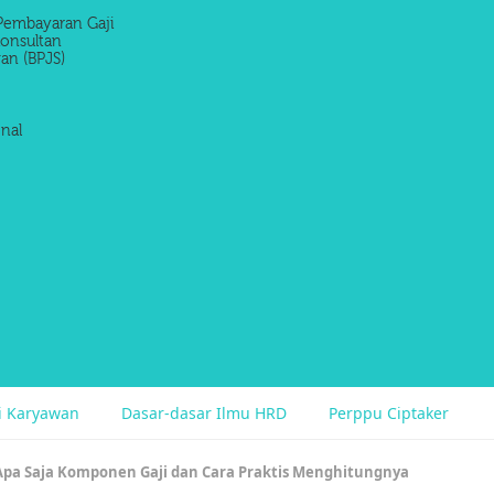
Pembayaran Gaji
onsultan
an (BPJS)
nal
si Karyawan
Dasar-dasar Ilmu HRD
Perppu Ciptaker
Apa Saja Komponen Gaji dan Cara Praktis Menghitungnya