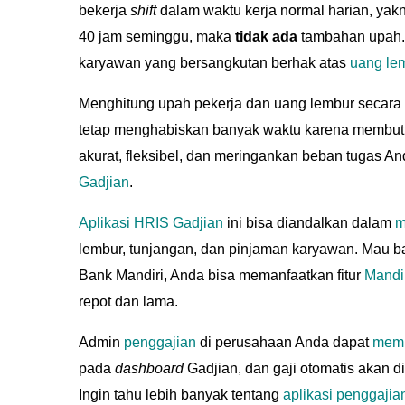
bekerja
shift
dalam waktu kerja normal harian, yakn
40 jam seminggu, maka
tidak ada
tambahan upah. 
karyawan yang bersangkutan berhak atas
uang le
Menghitung upah pekerja dan uang lembur secara 
tetap menghabiskan banyak waktu karena membutuh
akurat, fleksibel, dan meringankan beban tugas A
Gadjian
.
Aplikasi HRIS Gadjian
ini bisa diandalkan dalam
m
lembur, tunjangan, dan pinjaman karyawan. Mau 
Bank Mandiri, Anda bisa memanfaatkan fitur
Mandi
repot dan lama.
Admin
penggajian
di perusahaan Anda dapat
memb
pada
dashboard
Gadjian, dan gaji otomatis akan d
Ingin tahu lebih banyak tentang
aplikasi penggajia