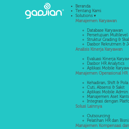
Beranda
Tentang Kami
Solutions ▾
Manajemen Karyawan
Database Karyawan
Persetujuan Multilevel 
Struktur Grading & Ska
Dasbor Rekrutmen & J
Analisis Kinerja Karyawan
Evaluasi Kinerja Kary
Dasbor HR Analytics
Aplikasi Mobile Karya
Manajemen Operasional HR
Kehadiran, Shift & Pola
Cuti, Absensi & Sakit
Aplikasi Mobile Admin
Manajemen Aset Kant
Integrasi dengan Platf
Solusi Lainnya
Outsourcing
Pelatihan HR dan Bisni
Manajemen Kompensasi dan