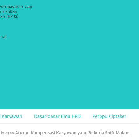
Pembayaran Gaji
onsultan
an (BPJS)
nal
si Karyawan
Dasar-dasar Ilmu HRD
Perppu Ciptaker
time)
»»
Aturan Kompensasi Karyawan yang Bekerja Shift Malam