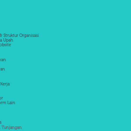
& Struktur Organisasi
la Upah
obsite
awan
wan
 Kerja
or
orm Lain
s
 Tunjangan