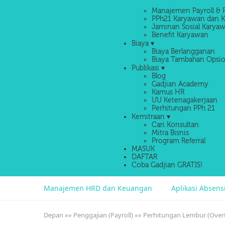
Manajemen Payroll & 
PPh21 Karyawan dan K
Jaminan Sosial Karyaw
Benefit Karyawan
Biaya ▾
Biaya Berlangganan
Biaya Tambahan Opsio
Publikasi ▾
Blog
Gadjian Academy
Kamus HR
UU Ketenagakerjaan
Perhitungan PPh 21
Kemitraan ▾
Cari Konsultan
Mitra Bisnis
Program Referral
MASUK
DAFTAR
Coba Gadjian GRATIS!
Manajemen HRD dan Keuangan
Aplikasi Absen
Depan
»»
Penggajian (Payroll)
»»
Perhitungan Lembur (Over