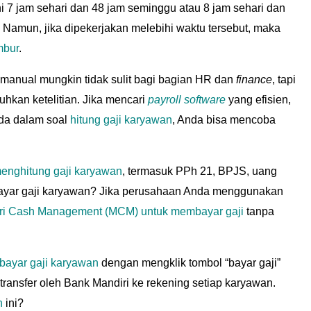
i 7 jam sehari dan 48 jam seminggu atau 8 jam sehari dan
Namun, jika dipekerjakan melebihi waktu tersebut, maka
mbur
.
manual mungkin tidak sulit bagi bagian HR dan
finance
, tapi
kan ketelitian. Jika mencari
payroll software
yang efisien,
nda dalam soal
hitung gaji karyawan
, Anda bisa mencoba
enghitung gaji karyawan
, termasuk PPh 21, BPJS, uang
bayar gaji karyawan? Jika perusahaan Anda menggunakan
ri Cash Management (MCM) untuk membayar gaji
tanpa
ayar gaji karyawan
dengan mengklik tombol “bayar gaji”
itransfer oleh Bank Mandiri ke rekening setiap karyawan.
n
ini?