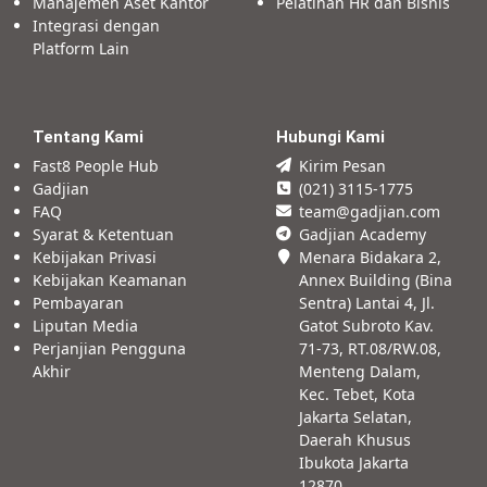
Manajemen Aset Kantor
Pelatihan HR dan Bisnis
Integrasi dengan
Platform Lain
Tentang Kami
Hubungi Kami
Fast8 People Hub
Kirim Pesan
Gadjian
(021) 3115-1775
FAQ
team@gadjian.com
Syarat & Ketentuan
Gadjian Academy
Kebijakan Privasi
Menara Bidakara 2,
Kebijakan Keamanan
Annex Building (Bina
Pembayaran
Sentra) Lantai 4, Jl.
Liputan Media
Gatot Subroto Kav.
Perjanjian Pengguna
71-73, RT.08/RW.08,
Akhir
Menteng Dalam,
Kec. Tebet, Kota
Jakarta Selatan,
Daerah Khusus
Ibukota Jakarta
12870