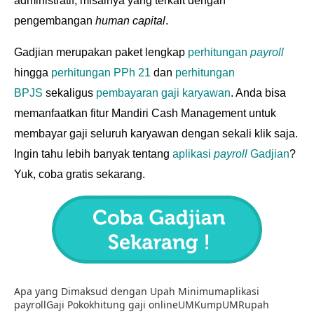
administratif, misalnya yang terkait dengan
pengembangan
human capital
.
Gadjian merupakan paket lengkap
perhitungan
payroll
hingga
perhitungan PPh 21
dan
perhitungan
BPJS
sekaligus
pembayaran gaji karyawan
. Anda bisa
memanfaatkan fitur Mandiri Cash Management untuk
membayar gaji seluruh karyawan dengan sekali klik saja.
Ingin tahu lebih banyak tentang
aplikasi
payroll
Gadjian
?
Yuk, coba gratis sekarang.
Apa yang Dimaksud dengan Upah Minimum
aplikasi
payroll
Gaji Pokok
hitung gaji online
UMK
ump
UMR
upah