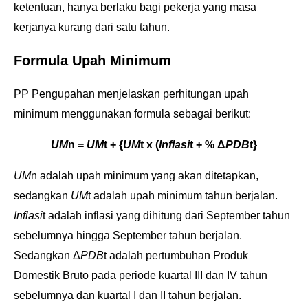
ketentuan, hanya berlaku bagi pekerja yang masa
kerjanya kurang dari satu tahun.
Formula Upah Minimum
PP Pengupahan menjelaskan perhitungan upah
minimum menggunakan formula sebagai berikut:
UM
n =
UM
t + {
UM
t x (
Inflasi
t + % Δ
PDB
t}
UM
n adalah upah minimum yang akan ditetapkan,
sedangkan
UM
t adalah upah minimum tahun berjalan.
Inflasi
t adalah inflasi yang dihitung dari September tahun
sebelumnya hingga September tahun berjalan.
Sedangkan Δ
PDB
t adalah pertumbuhan Produk
Domestik Bruto pada periode kuartal III dan IV tahun
sebelumnya dan kuartal I dan II tahun berjalan.