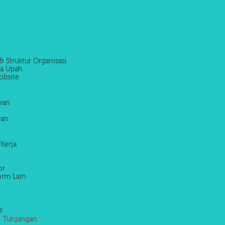
& Struktur Organisasi
la Upah
obsite
awan
wan
 Kerja
or
orm Lain
s
 Tunjangan