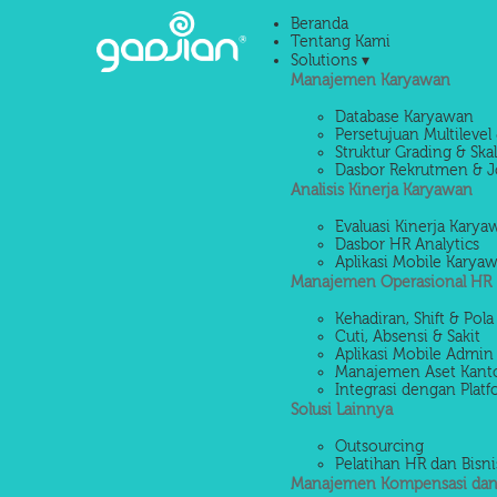
Beranda
Tentang Kami
Solutions ▾
Manajemen Karyawan
Database Karyawan
Persetujuan Multilevel 
Struktur Grading & Ska
Dasbor Rekrutmen & J
Analisis Kinerja Karyawan
Evaluasi Kinerja Kary
Dasbor HR Analytics
Aplikasi Mobile Karya
Manajemen Operasional HR
Kehadiran, Shift & Pola
Cuti, Absensi & Sakit
Aplikasi Mobile Admin
Manajemen Aset Kant
Integrasi dengan Platf
Solusi Lainnya
Outsourcing
Pelatihan HR dan Bisni
Manajemen Kompensasi dan