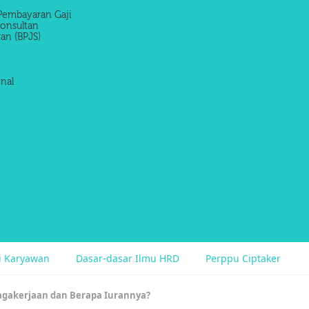
Pembayaran Gaji
onsultan
an (BPJS)
nal
si Karyawan
Dasar-dasar Ilmu HRD
Perppu Ciptaker
agakerjaan dan Berapa Iurannya?