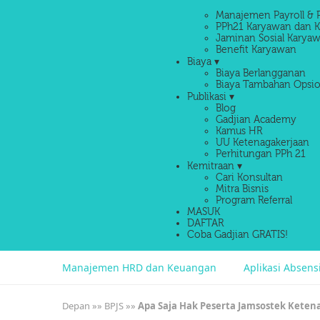
Manajemen Payroll & 
PPh21 Karyawan dan K
Jaminan Sosial Karyaw
Benefit Karyawan
Biaya ▾
Biaya Berlangganan
Biaya Tambahan Opsio
Publikasi ▾
Blog
Gadjian Academy
Kamus HR
UU Ketenagakerjaan
Perhitungan PPh 21
Kemitraan ▾
Cari Konsultan
Mitra Bisnis
Program Referral
MASUK
DAFTAR
Coba Gadjian GRATIS!
Manajemen HRD dan Keuangan
Aplikasi Absen
Depan
»»
BPJS
»»
Apa Saja Hak Peserta Jamsostek Keten