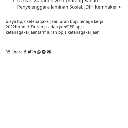
UU No. 24 Tahun 2011 tentang Badan
Penyelenggara Jaminan Sosial
. JDIH
Kemnaker
.
↩︎
biaya bpjs ketenagakerjaan
iuran bpjs tenaga kerja
2022
Iuran JHT
iuran jkk dan jkm
SIPP bpjs
ketenagakerjaan
tarif iuran bpjs ketenagakerjaan
Share