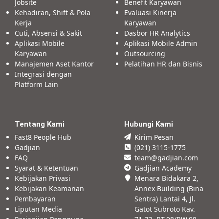
Jobsite
Benefit Karyawan
Kehadiran, Shift & Pola
Evaluasi Kinerja
Kerja
Karyawan
Cuti, Absensi & Sakit
Dasbor HR Analytics
Aplikasi Mobile
Aplikasi Mobile Admin
Karyawan
Outsourcing
Manajemen Aset Kantor
Pelatihan HR dan Bisnis
Integrasi dengan
Platform Lain
Tentang Kami
Hubungi Kami
Fast8 People Hub
Kirim Pesan
Gadjian
(021) 3115-1775
FAQ
team@gadjian.com
Syarat & Ketentuan
Gadjian Academy
Kebijakan Privasi
Menara Bidakara 2,
Kebijakan Keamanan
Annex Building (Bina
Pembayaran
Sentra) Lantai 4, Jl.
Liputan Media
Gatot Subroto Kav.