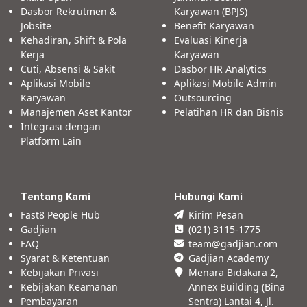
Dasbor Rekrutmen &
Karyawan (BPJS)
Jobsite
Benefit Karyawan
Kehadiran, Shift & Pola
Evaluasi Kinerja
Kerja
Karyawan
Cuti, Absensi & Sakit
Dasbor HR Analytics
Aplikasi Mobile
Aplikasi Mobile Admin
Karyawan
Outsourcing
Manajemen Aset Kantor
Pelatihan HR dan Bisnis
Integrasi dengan
Platform Lain
Tentang Kami
Hubungi Kami
Fast8 People Hub
Kirim Pesan
Gadjian
(021) 3115-1775
FAQ
team@gadjian.com
Syarat & Ketentuan
Gadjian Academy
Kebijakan Privasi
Menara Bidakara 2,
Kebijakan Keamanan
Annex Building (Bina
Pembayaran
Sentra) Lantai 4, Jl.