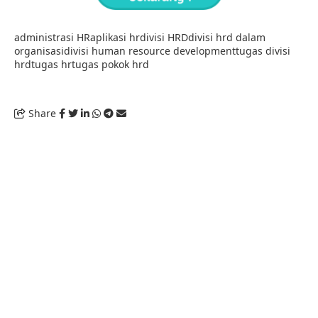
administrasi HR
aplikasi hr
divisi HRD
divisi hrd dalam
organisasi
divisi human resource development
tugas divisi
hrd
tugas hr
tugas pokok hrd
Share