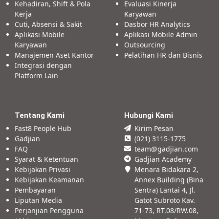
Kehadiran, Shift & Pola
Evaluasi Kinerja
Kerja
Karyawan
Cuti, Absensi & Sakit
Dasbor HR Analytics
Aplikasi Mobile
Aplikasi Mobile Admin
Karyawan
Outsourcing
Manajemen Aset Kantor
Pelatihan HR dan Bisnis
Integrasi dengan
Platform Lain
Tentang Kami
Hubungi Kami
Fast8 People Hub
Kirim Pesan
Gadjian
(021) 3115-1775
FAQ
team@gadjian.com
Syarat & Ketentuan
Gadjian Academy
Kebijakan Privasi
Menara Bidakara 2,
Kebijakan Keamanan
Annex Building (Bina
Pembayaran
Sentra) Lantai 4, Jl.
Liputan Media
Gatot Subroto Kav.
Perjanjian Pengguna
71-73, RT.08/RW.08,