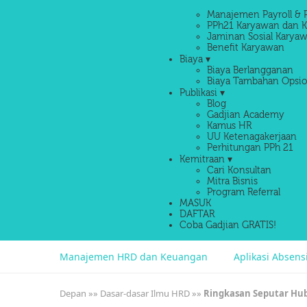
Manajemen Payroll & 
PPh21 Karyawan dan K
Jaminan Sosial Karyaw
Benefit Karyawan
Biaya ▾
Biaya Berlangganan
Biaya Tambahan Opsio
Publikasi ▾
Blog
Gadjian Academy
Kamus HR
UU Ketenagakerjaan
Perhitungan PPh 21
Kemitraan ▾
Cari Konsultan
Mitra Bisnis
Program Referral
MASUK
DAFTAR
Coba Gadjian GRATIS!
Manajemen HRD dan Keuangan
Aplikasi Absen
Depan
»»
Dasar-dasar Ilmu HRD
»»
Ringkasan Seputar Hub