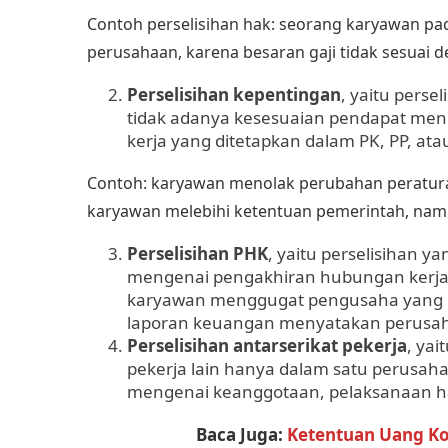
Contoh perselisihan hak: seorang karyawan pa
perusahaan, karena besaran gaji tidak sesuai d
Perselisihan kepentingan
, yaitu perse
tidak adanya kesesuaian pendapat men
kerja yang ditetapkan dalam PK, PP, ata
Contoh: karyawan menolak perubahan peratu
karyawan
melebihi ketentuan pemerintah, namu
Perselisihan PHK
, yaitu perselisihan 
mengenai pengakhiran hubungan kerja y
karyawan menggugat pengusaha yang me
laporan keuangan menyatakan perusah
Perselisihan antarserikat pekerja
, yai
pekerja lain hanya dalam satu perusah
mengenai keanggotaan, pelaksanaan ha
Baca Juga:
Ketentuan Uang Ko