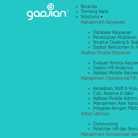
Beranda
Tentang Kami
Solutions ▾
Manajemen Karyawan
Database Karyawan
Persetujuan Multilevel 
Struktur Grading & Ska
Dasbor Rekrutmen & J
Analisis Kinerja Karyawan
Evaluasi Kinerja Kary
Dasbor HR Analytics
Aplikasi Mobile Karya
Manajemen Operasional HR
Kehadiran, Shift & Pola
Cuti, Absensi & Sakit
Aplikasi Mobile Admin
Manajemen Aset Kant
Integrasi dengan Platf
Solusi Lainnya
Outsourcing
Pelatihan HR dan Bisni
Manajemen Kompensasi dan