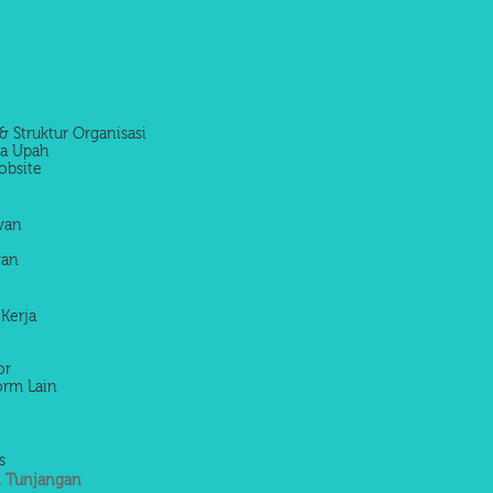
& Struktur Organisasi
la Upah
obsite
awan
wan
 Kerja
or
orm Lain
s
 Tunjangan