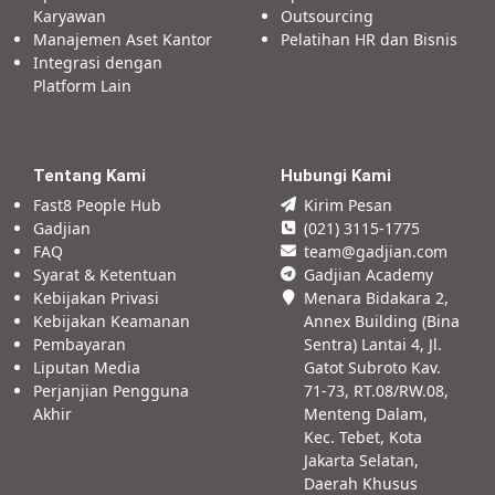
Karyawan
Outsourcing
Manajemen Aset Kantor
Pelatihan HR dan Bisnis
Integrasi dengan
Platform Lain
Tentang Kami
Hubungi Kami
Fast8 People Hub
Kirim Pesan
Gadjian
(021) 3115-1775
FAQ
team@gadjian.com
Syarat & Ketentuan
Gadjian Academy
Kebijakan Privasi
Menara Bidakara 2,
Kebijakan Keamanan
Annex Building (Bina
Pembayaran
Sentra) Lantai 4, Jl.
Liputan Media
Gatot Subroto Kav.
Perjanjian Pengguna
71-73, RT.08/RW.08,
Akhir
Menteng Dalam,
Kec. Tebet, Kota
Jakarta Selatan,
Daerah Khusus