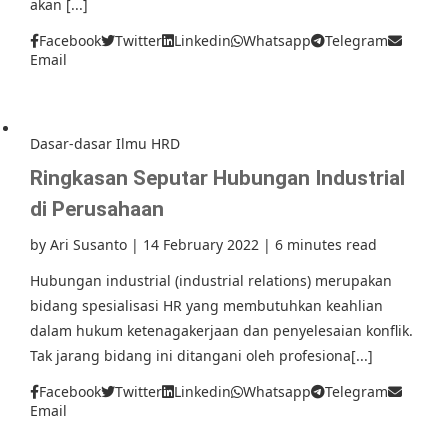
akan [...]
Facebook
Twitter
Linkedin
Whatsapp
Telegram
Email
Dasar-dasar Ilmu HRD
Ringkasan Seputar Hubungan Industrial
di Perusahaan
by
Ari Susanto
|
14 February 2022
|
6 minutes read
Hubungan industrial (industrial relations) merupakan
bidang spesialisasi HR yang membutuhkan keahlian
dalam hukum ketenagakerjaan dan penyelesaian konflik.
Tak jarang bidang ini ditangani oleh profesiona[...]
Facebook
Twitter
Linkedin
Whatsapp
Telegram
Email