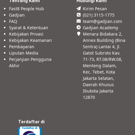
Tentang Kami
Hubungi Kami
Fast8 People Hub
Kirim Pesan
Gadjian
(021) 3115-1775
FAQ
team@gadjian.com
Syarat & Ketentuan
Gadjian Academy
Kebijakan Privasi
Menara Bidakara 2,
Kebijakan Keamanan
Annex Building (Bina
Pembayaran
Sentra) Lantai 4, Jl.
Liputan Media
Gatot Subroto Kav.
Perjanjian Pengguna
71-73, RT.08/RW.08,
Akhir
Menteng Dalam,
Kec. Tebet, Kota
Jakarta Selatan,
Daerah Khusus
Ibukota Jakarta
12870
Terdaftar di