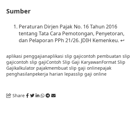
Sumber
Peraturan Dirjen Pajak No. 16 Tahun 2016
tentang Tata Cara Pemotongan, Penyetoran,
dan Pelaporan PPh 21/26
. JDIH
Kemenkeu
.
↩︎
aplikasi penggajian
aplikasi slip gaji
contoh pembuatan slip
gaji
contoh slip gaji
Contoh Slip Gaji Karyawan
Format Slip
Gaji
kalkulator pajak
membuat slip gaji online
pajak
penghasilan
pekerja harian lepas
slip gaji online
Share