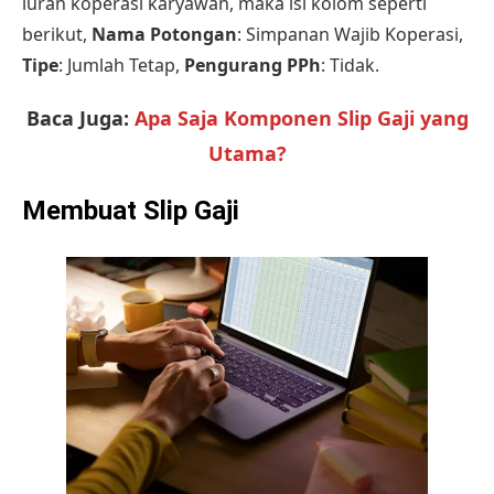
iuran koperasi karyawan, maka isi kolom seperti
berikut,
Nama Potongan
: Simpanan Wajib Koperasi,
Tipe
: Jumlah Tetap,
Pengurang PPh
: Tidak.
Baca Juga:
Apa Saja Komponen Slip Gaji yang
Utama?
Membuat Slip Gaji