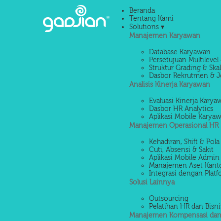
Beranda
Tentang Kami
Solutions ▾
Manajemen Karyawan
Database Karyawan
Persetujuan Multilevel 
Struktur Grading & Ska
Dasbor Rekrutmen & J
Analisis Kinerja Karyawan
Evaluasi Kinerja Kary
Dasbor HR Analytics
Aplikasi Mobile Karya
Manajemen Operasional HR
Kehadiran, Shift & Pola
Cuti, Absensi & Sakit
Aplikasi Mobile Admin
Manajemen Aset Kant
Integrasi dengan Platf
Solusi Lainnya
Outsourcing
Pelatihan HR dan Bisni
Manajemen Kompensasi dan