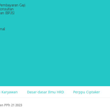
Pembayaran Gaji
onsultan
an (BPJS)
nal
si Karyawan
Dasar-dasar Ilmu HRD
Perppu Ciptaker
an PPh 21 2023