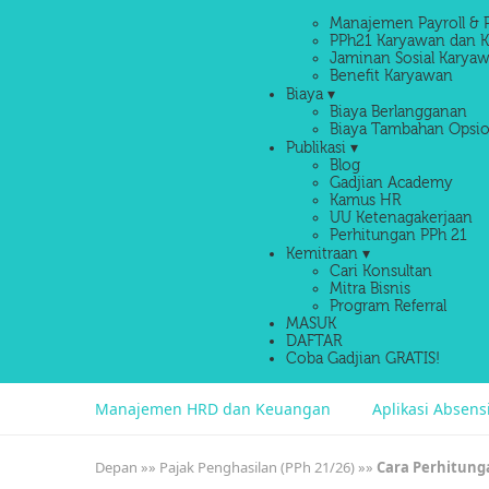
Manajemen Payroll & 
PPh21 Karyawan dan K
Jaminan Sosial Karyaw
Benefit Karyawan
Biaya ▾
Biaya Berlangganan
Biaya Tambahan Opsio
Publikasi ▾
Blog
Gadjian Academy
Kamus HR
UU Ketenagakerjaan
Perhitungan PPh 21
Kemitraan ▾
Cari Konsultan
Mitra Bisnis
Program Referral
MASUK
DAFTAR
Coba Gadjian GRATIS!
Manajemen HRD dan Keuangan
Aplikasi Absen
Depan
»»
Pajak Penghasilan (PPh 21/26)
»»
Cara Perhitung