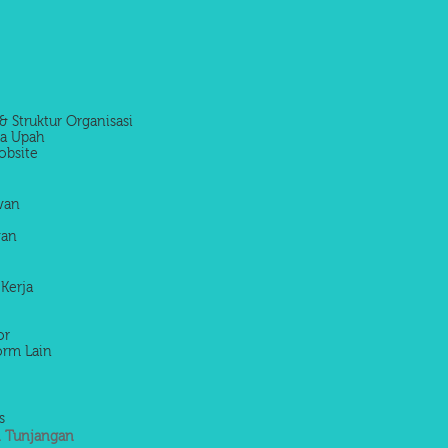
& Struktur Organisasi
la Upah
obsite
awan
wan
 Kerja
or
orm Lain
s
 Tunjangan