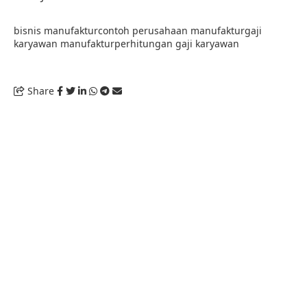
bisnis manufaktur
contoh perusahaan manufaktur
gaji
karyawan manufaktur
perhitungan gaji karyawan
Share