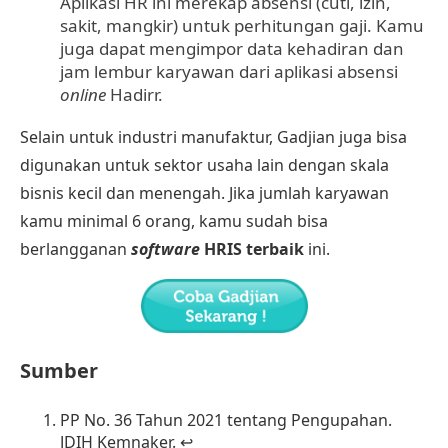
Aplikasi HR ini merekap absensi (cuti, izin,
sakit, mangkir) untuk perhitungan gaji. Kamu
juga dapat mengimpor data kehadiran dan
jam lembur karyawan dari
aplikasi absensi
online
Hadirr
.
Selain untuk industri manufaktur, Gadjian juga bisa
digunakan untuk sektor usaha lain dengan skala
bisnis kecil dan menengah. Jika jumlah karyawan
kamu minimal 6 orang, kamu sudah bisa
berlangganan
software
HRIS terbaik
ini.
Sumber
PP No. 36 Tahun 2021 tentang Pengupahan
.
JDIH
Kemnaker
.
↩︎