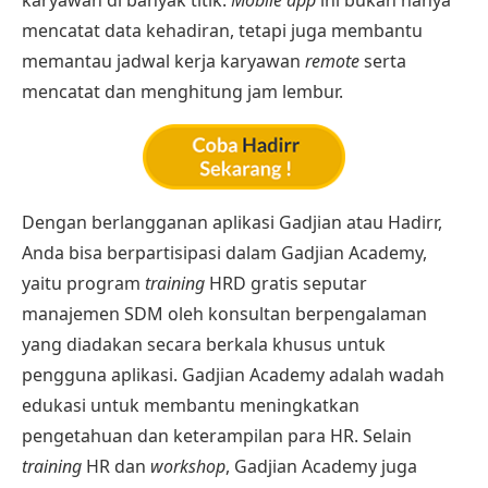
karyawan
di banyak titik.
Mobile app
ini bukan hanya
mencatat data kehadiran, tetapi juga membantu
memantau jadwal kerja
karyawan
remote
serta
mencatat dan menghitung jam lembur.
Dengan berlangganan
aplikasi Gadjian
atau
Hadirr
,
Anda bisa berpartisipasi dalam Gadjian Academy,
yaitu program
training
HRD gratis
seputar
manajemen SDM oleh konsultan berpengalaman
yang diadakan secara berkala khusus untuk
pengguna aplikasi.
Gadjian Academy
adalah wadah
edukasi untuk membantu meningkatkan
pengetahuan dan keterampilan para HR. Selain
training
HR
dan
workshop
, Gadjian Academy juga