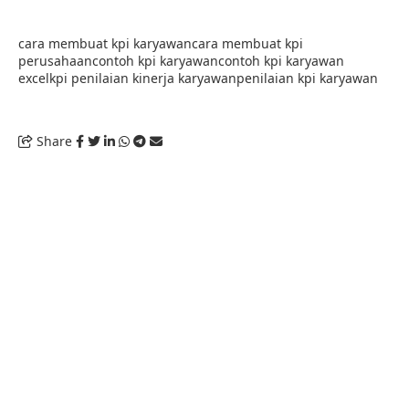
cara membuat kpi karyawan
cara membuat kpi
perusahaan
contoh kpi karyawan
contoh kpi karyawan
excel
kpi penilaian kinerja karyawan
penilaian kpi karyawan
Share