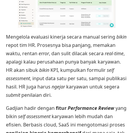
Mengelola evaluasi kinerja secara manual sering
bikin
repot tim HR. Prosesnya bisa panjang, memakan
waktu, rentan
error
, dan sulit dilacak secara
real-time
,
apalagi kalau perusahaan punya banyak karyawan.
HR akan sibuk
bikin
KPI, kumpulkan formulir
self
assessment
, input data satu per satu, sampai publikasi
hasil. HR juga harus
ngejar
karyawan untuk segera
submit
penilaian diri.
Gadjian hadir dengan
fitur
Performance Review
yang
bikin
self assessment
karyawan lebih mudah dan
efisien. Berbasis cloud, SaaS ini mengotomasi proses
penilaian kinerja komprehensif
dari mana saja, tak