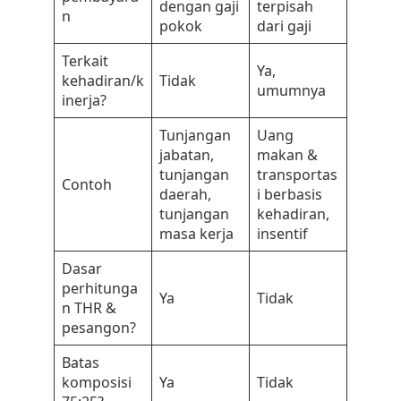
dengan gaji
terpisah
n
pokok
dari gaji
Terkait
Ya,
kehadiran/k
Tidak
umumnya
inerja?
Tunjangan
Uang
jabatan,
makan &
tunjangan
transportas
Contoh
daerah,
i berbasis
tunjangan
kehadiran,
masa kerja
insentif
Dasar
perhitunga
Ya
Tidak
n THR &
pesangon?
Batas
komposisi
Ya
Tidak