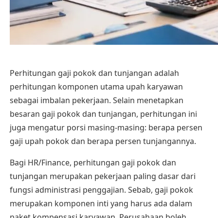
Perhitungan gaji pokok dan tunjangan adalah
perhitungan komponen utama upah karyawan
sebagai imbalan pekerjaan. Selain menetapkan
besaran gaji pokok dan tunjangan, perhitungan ini
juga mengatur porsi masing-masing: berapa persen
gaji upah pokok dan berapa persen tunjangannya.
Bagi HR/Finance, perhitungan gaji pokok dan
tunjangan merupakan pekerjaan paling dasar dari
fungsi administrasi penggajian. Sebab, gaji pokok
merupakan komponen inti yang harus ada dalam
paket kompensasi karyawan. Perusahaan boleh