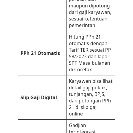
maupun dipotong
dari gaji karyawan,
sesuai ketentuan
pemerintah
Hitung PPh 21
otomatis dengan
Tarif TER sesuai PP
PPh 21 Otomatis
58/2023 dan lapor
SPT Masa bulanan
di Coretax
Karyawan bisa lihat
detail gaji pokok,
tunjangan, BPJS,
Slip Gaji Digital
dan potongan PPh
21 di slip gaji
online
Gadjian
terintegrasi