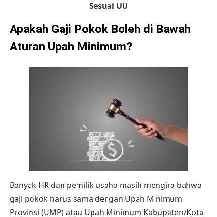
Sesuai UU
Apakah Gaji Pokok Boleh di Bawah
Aturan Upah Minimum?
Banyak HR dan pemilik usaha masih mengira bahwa
gaji pokok harus sama dengan Upah Minimum
Provinsi (UMP) atau Upah Minimum Kabupaten/Kota