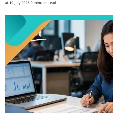
at 19 July 2026
9 minutes read