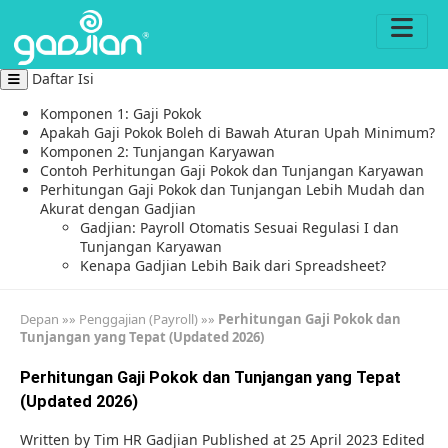
Daftar Isi
Komponen 1: Gaji Pokok
Apakah Gaji Pokok Boleh di Bawah Aturan Upah Minimum?
Komponen 2: Tunjangan Karyawan
Contoh Perhitungan Gaji Pokok dan Tunjangan Karyawan
Perhitungan Gaji Pokok dan Tunjangan Lebih Mudah dan
Akurat dengan Gadjian
Gadjian: Payroll Otomatis Sesuai Regulasi I dan
Tunjangan Karyawan
Kenapa Gadjian Lebih Baik dari Spreadsheet?
Depan
»»
Penggajian (Payroll)
»»
Perhitungan Gaji Pokok dan
Tunjangan yang Tepat (Updated 2026)
Perhitungan Gaji Pokok dan Tunjangan yang Tepat
(Updated 2026)
Written by
Tim HR Gadjian
Published at 25 April 2023
Edited