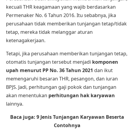
kecuali THR keagamaan yang wajib berdasarkan
Permenaker No. 6 Tahun 2016. Itu sebabnya, jika
perusahaan tidak memberikan tunjangan tetap/tidak
tetap, mereka tidak melanggar aturan
ketenagakerjaan.
Tetapi, jika perusahaan memberikan tunjangan tetap,
otomatis tunjangan tersebut menjadi
komponen
upah menurut PP No. 36 Tahun 2021
dan ikut
memengaruhi besaran THR, pesangon, dan iuran
BPJS. Jadi, perhitungan gaji pokok dan tunjangan
akan menentukan
perhitungan hak karyawan
lainnya.
Baca juga:
9 Jenis Tunjangan Karyawan Beserta
Contohnya