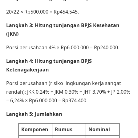
20/22 × Rp500.000 = Rp454.545.
Langkah 3: Hitung tunjangan BPJS Kesehatan
(JKN)
Porsi perusahaan 4% × Rp6.000.000 = Rp240.000.
Langkah 4: Hitung tunjangan BPJS
Ketenagakerjaan
Porsi perusahaan (risiko lingkungan kerja sangat
rendah): JKK 0,24% + JKM 0,30% + JHT 3,70% + JP 2,00%
= 6,24% × Rp6.000.000 = Rp374.400.
Langkah 5: Jumlahkan
Komponen
Rumus
Nominal