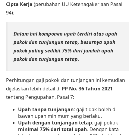
Cipta Kerja
(perubahan UU Ketenagakerjaan Pasal
94):
Dalam hal komponen upah terdiri atas upah
pokok dan tunjangan tetap, besarnya upah
pokok paling sedikit 75% dari jumlah upah
pokok dan tunjangan tetap.
Perhitungan gaji pokok dan tunjangan ini kemudian
dijelaskan lebih detail di
PP No. 36 Tahun 2021
tentang Pengupahan, Pasal 7:
Upah tanpa tunjangan
: gaji tidak boleh di
bawah upah minimum yang berlaku.
Upah dengan tunjangan tetap
: gaji pokok
minimal 75% dari total upah
. Dengan kata