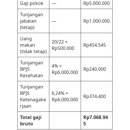
Gaji pokok
—
Rp5.000.000
Tunjangan
jabatan
—
Rp1.000.000
(tetap)
Uang
20/22 ×
makan
Rp454.545
Rp500.000
(tidak tetap)
Tunjangan
4% ×
BPJS
Rp240.000
Rp6.000.000
Kesehatan
Tunjangan
BPJS
6,24% ×
Rp374.400
Ketenagake
Rp6.000.000
rjaan
Total gaji
Rp7.068.94
bruto
5