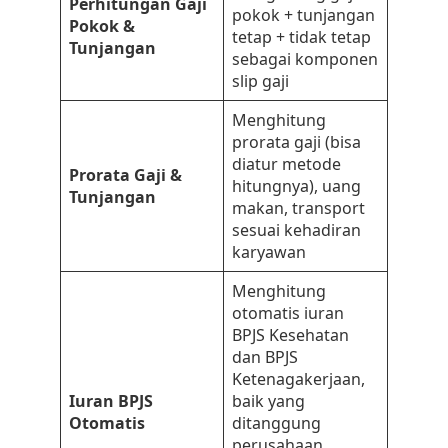
Perhitungan Gaji
pokok + tunjangan
Pokok &
tetap + tidak tetap
Tunjangan
sebagai komponen
slip gaji
Menghitung
prorata gaji (bisa
diatur metode
Prorata Gaji &
hitungnya), uang
Tunjangan
makan, transport
sesuai kehadiran
karyawan
Menghitung
otomatis iuran
BPJS Kesehatan
dan BPJS
Ketenagakerjaan,
Iuran BPJS
baik yang
Otomatis
ditanggung
perusahaan