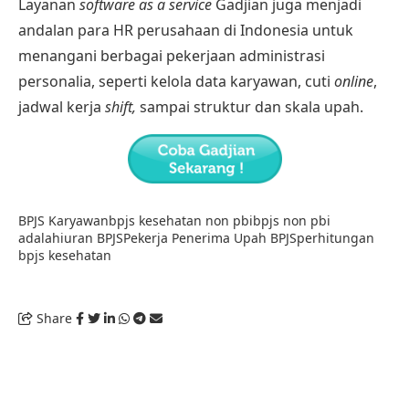
Layanan
software as a service
Gadjian juga menjadi
andalan para HR perusahaan di Indonesia untuk
menangani berbagai pekerjaan administrasi
personalia, seperti kelola data karyawan, cuti
online
,
jadwal kerja
shift
,
sampai
struktur dan skala upah
.
BPJS Karyawan
bpjs kesehatan non pbi
bpjs non pbi
adalah
iuran BPJS
Pekerja Penerima Upah BPJS
perhitungan
bpjs kesehatan
Share