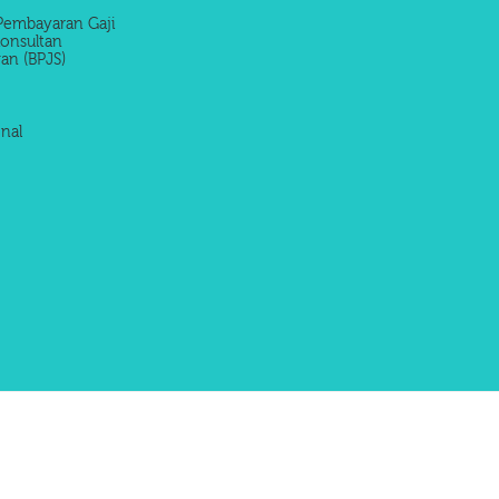
Pembayaran Gaji
onsultan
an (BPJS)
nal