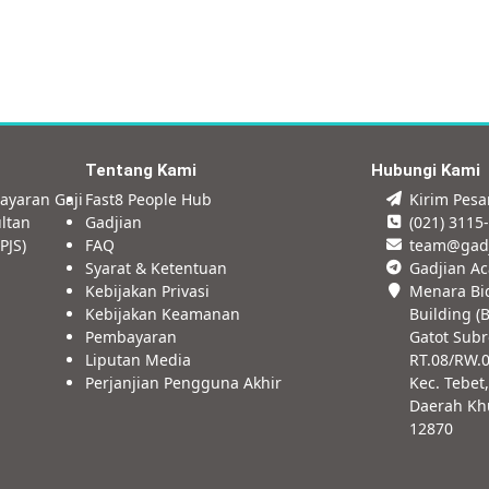
Tentang Kami
Hubungi Kami
ayaran Gaji
Fast8 People Hub
Kirim Pes
ltan
Gadjian
(021) 3115
PJS)
FAQ
team@gad
Syarat & Ketentuan
Gadjian A
Kebijakan Privasi
Menara Bi
Kebijakan Keamanan
Building (B
Pembayaran
Gatot Subr
Liputan Media
RT.08/RW.
Perjanjian Pengguna Akhir
Kec. Tebet,
Daerah Khu
12870