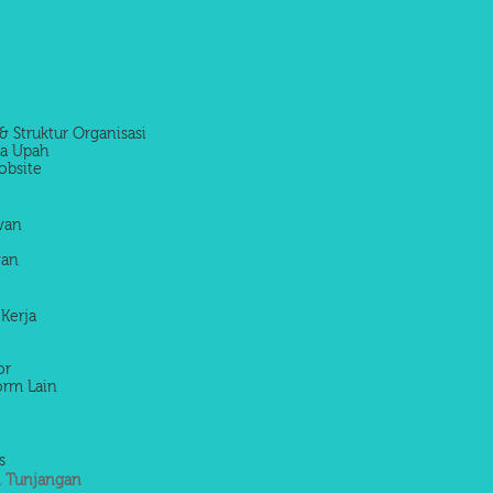
& Struktur Organisasi
la Upah
obsite
awan
wan
 Kerja
or
orm Lain
s
 Tunjangan