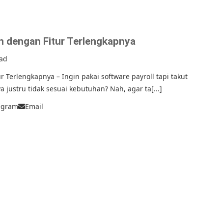
ian dengan Fitur Terlengkapnya
ead
ur Terlengkapnya – Ingin pakai software payroll tapi takut
 justru tidak sesuai kebutuhan? Nah, agar ta[...]
egram
Email