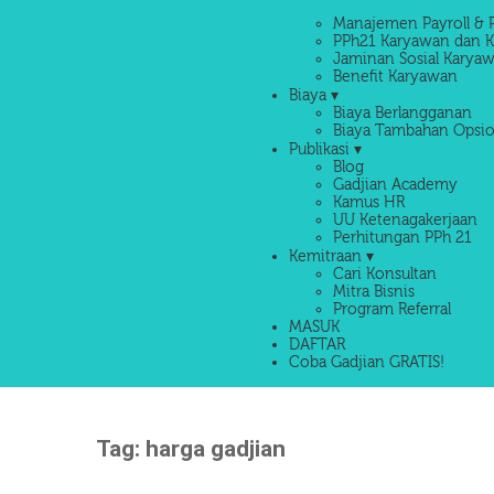
Manajemen Payroll & 
PPh21 Karyawan dan K
Jaminan Sosial Karyaw
Benefit Karyawan
Biaya ▾
Biaya Berlangganan
Biaya Tambahan Opsio
Publikasi ▾
Blog
Gadjian Academy
Kamus HR
UU Ketenagakerjaan
Perhitungan PPh 21
Kemitraan ▾
Cari Konsultan
Mitra Bisnis
Program Referral
MASUK
DAFTAR
Coba Gadjian GRATIS!
Tag:
harga gadjian