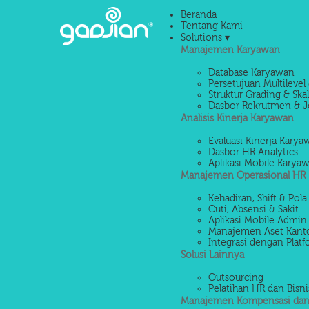
Beranda
Tentang Kami
Solutions ▾
Manajemen Karyawan
Database Karyawan
Persetujuan Multilevel 
Struktur Grading & Ska
Dasbor Rekrutmen & J
Analisis Kinerja Karyawan
Evaluasi Kinerja Kary
Dasbor HR Analytics
Aplikasi Mobile Karya
Manajemen Operasional HR
Kehadiran, Shift & Pola
Cuti, Absensi & Sakit
Aplikasi Mobile Admin
Manajemen Aset Kant
Integrasi dengan Platf
Solusi Lainnya
Outsourcing
Pelatihan HR dan Bisni
Manajemen Kompensasi dan