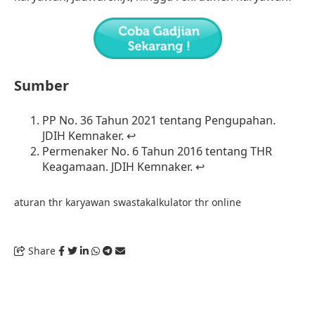
Sumber
PP No. 36 Tahun 2021 tentang Pengupahan
.
JDIH
Kemnaker
.
↩︎
Permenaker No. 6 Tahun 2016 tentang THR
Keagamaan
. JDIH
Kemnaker
.
↩︎
aturan thr karyawan swasta
kalkulator thr online
Share