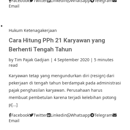
Facebook
Twitter
Linkedin
Whatsapp
Telegram
Email
Hukum Ketenagakerjaan
Cara Hitung PPh 21 Karyawan yang
Berhenti Tengah Tahun
by
Tim Pajak Gadjian
|
4 September 2020
|
5 minutes
read
Karyawan tetap yang mengundurkan diri (resign) dari
pekerjaan di tengah tahun berdampak pada administrasi
pajak penghasilan karyawan. Perusahaan harus
membuat pembetulan karena terjadi kelebihan potong
p[...]
Facebook
Twitter
Linkedin
Whatsapp
Telegram
Email