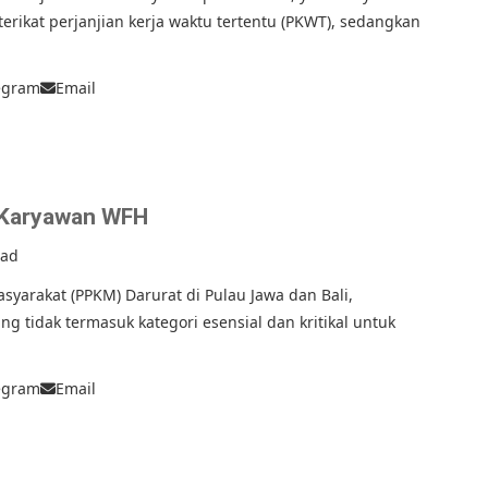
erikat perjanjian kerja waktu tertentu (PKWT), sedangkan
egram
Email
r Karyawan WFH
ead
arakat (PPKM) Darurat di Pulau Jawa dan Bali,
 tidak termasuk kategori esensial dan kritikal untuk
egram
Email