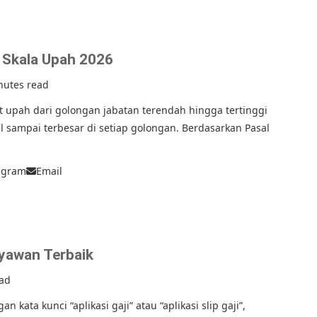
 Skala Upah 2026
nutes read
t upah dari golongan jabatan terendah hingga tertinggi
il sampai terbesar di setiap golongan. Berdasarkan Pasal
egram
Email
ryawan Terbaik
ead
kata kunci “aplikasi gaji” atau “aplikasi slip gaji”,