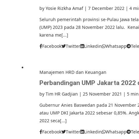
by
Yosie Rizkha Amaf
|
7 December 2022
|
4 mi
Seluruh pemerintah provinsi se-Pulau Jawa t
(UMP) 2023 pada 28 November 2022 lalu. Kenai
karena me[...]
Facebook
Twitter
Linkedin
Whatsapp
Tel
Manajemen HRD dan Keuangan
Perbandingan UMP Jakarta 2022 d
by
Tim HR Gadjian
|
25 November 2021
|
5 min
Gubernur Anies Baswedan pada 21 November 2
atau UMP DKI Jakarta 2022 sebesar 0,85%. Angka
2022 seca[...]
Facebook
Twitter
Linkedin
Whatsapp
Tel