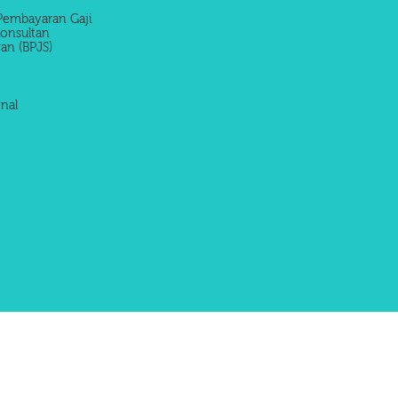
Pembayaran Gaji
onsultan
an (BPJS)
nal