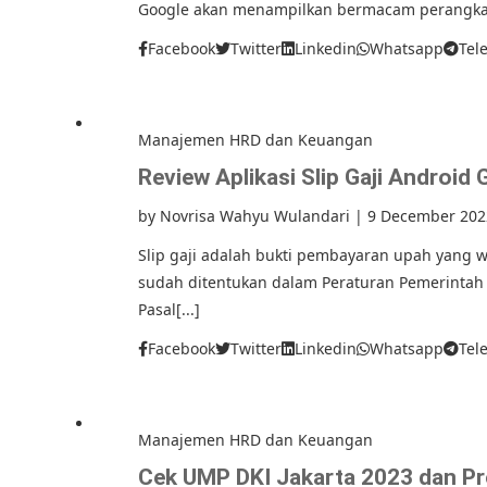
Google akan menampilkan bermacam perangkat l
Facebook
Twitter
Linkedin
Whatsapp
Tel
Manajemen HRD dan Keuangan
Review Aplikasi Slip Gaji Android 
by
Novrisa Wahyu Wulandari
|
9 December 202
Slip gaji adalah bukti pembayaran upah yang w
sudah ditentukan dalam Peraturan Pemerintah 
Pasal[...]
Facebook
Twitter
Linkedin
Whatsapp
Tel
Manajemen HRD dan Keuangan
Cek UMP DKI Jakarta 2023 dan Pr