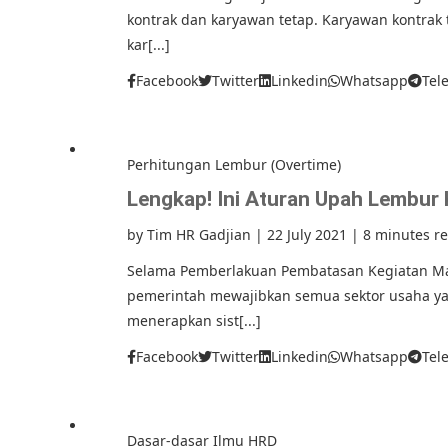
kontrak dan karyawan tetap. Karyawan kontrak t
kar[...]
Facebook
Twitter
Linkedin
Whatsapp
Tel
Perhitungan Lembur (Overtime)
Lengkap! Ini Aturan Upah Lembu
by
Tim HR Gadjian
|
22 July 2021
|
8 minutes r
Selama Pemberlakuan Pembatasan Kegiatan Masy
pemerintah mewajibkan semua sektor usaha yang
menerapkan sist[...]
Facebook
Twitter
Linkedin
Whatsapp
Tel
Dasar-dasar Ilmu HRD