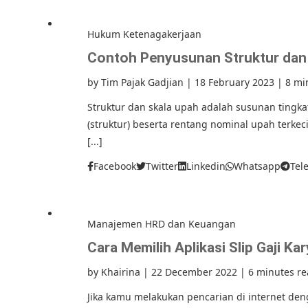
Hukum Ketenagakerjaan
Contoh Penyusunan Struktur dan
by
Tim Pajak Gadjian
|
18 February 2023
|
8 mi
Struktur dan skala upah adalah susunan tingka
(struktur) beserta rentang nominal upah terkec
[...]
Facebook
Twitter
Linkedin
Whatsapp
Tel
Manajemen HRD dan Keuangan
Cara Memilih Aplikasi Slip Gaji Ka
by
Khairina
|
22 December 2022
|
6 minutes r
Jika kamu melakukan pencarian di internet dengan 