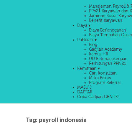
Manajemen Payroll & 
PPh21 Karyawan dan K
Jaminan Sosial Karyaw
Benefit Karyawan
Biaya ▾
Biaya Berlangganan
Biaya Tambahan Opsio
Publikasi ▾
Blog
Gadjian Academy
Kamus HR
UU Ketenagakerjaan
Perhitungan PPh 21
Kemitraan ▾
Cari Konsultan
Mitra Bisnis
Program Referral
MASUK
DAFTAR
Coba Gadjian GRATIS!
Tag:
payroll indonesia