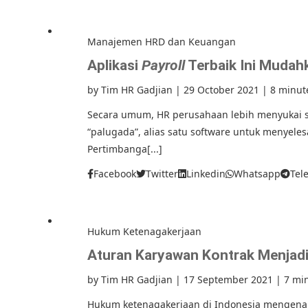
Manajemen HRD dan Keuangan
Aplikasi
Payroll
Terbaik Ini Mudah
by
Tim HR Gadjian
|
29 October 2021
|
8 minut
Secara umum, HR perusahaan lebih menyukai sof
“palugada”, alias satu software untuk menyeles
Pertimbanga[...]
Facebook
Twitter
Linkedin
Whatsapp
Tel
Hukum Ketenagakerjaan
Aturan Karyawan Kontrak Menjadi
by
Tim HR Gadjian
|
17 September 2021
|
7 mi
Hukum ketenagakerjaan di Indonesia mengenal 