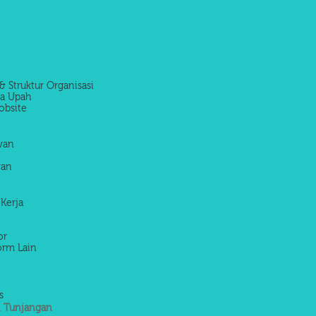
& Struktur Organisasi
la Upah
obsite
awan
wan
 Kerja
or
orm Lain
s
 Tunjangan