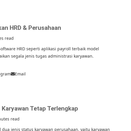
kan HRD & Perusahaan
es read
tware HRD seperti aplikasi payroll terbaik model
aikan segala jenis tugas administrasi karyawan.
egram
Email
 Karyawan Tetap Terlengkap
nutes read
dua jenis status karyawan perusahaan, yaitu karyawan