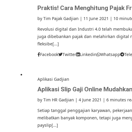
Praktis! Cara Menghitung Pajak F
by
Tim Pajak Gadjian
|
11 June 2021
|
10 minut
Revolusi digital dan Industri 4.0 telah membuk
juga dibebankan pajak dan melahirkan digital
fleksibe[...]
Facebook
Twitter
Linkedin
Whatsapp
Tel
Aplikasi Gadjian
Aplikasi Slip Gaji Online Mudahka
by
Tim HR Gadjian
|
4 June 2021
|
6 minutes r
Setiap tanggal penggajian karyawan, pekerjaan
melibatkan banyak komponen, tetapi juga meny
payslip[...]