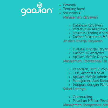
Beranda
Tentang Kami
Solutions ▾
Manajemen Karyawan
Database Karyawan
Persetujuan Multilevel 
Struktur Grading & Ska
Dasbor Rekrutmen & J
Analisis Kinerja Karyawan
Evaluasi Kinerja Kary
Dasbor HR Analytics
Aplikasi Mobile Karya
Manajemen Operasional HR
Kehadiran, Shift & Pola
Cuti, Absensi & Sakit
Aplikasi Mobile Admin
Manajemen Aset Kant
Integrasi dengan Platf
Solusi Lainnya
Outsourcing
Pelatihan HR dan Bisni
Manajemen Kompensasi dan