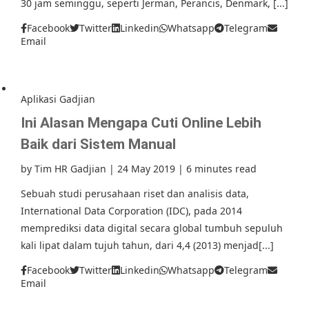
30 jam seminggu, seperti Jerman, Perancis, Denmark, [...]
Facebook
Twitter
Linkedin
Whatsapp
Telegram
Email
Aplikasi Gadjian
Ini Alasan Mengapa Cuti Online Lebih
Baik dari Sistem Manual
by
Tim HR Gadjian
|
24 May 2019
|
6 minutes read
Sebuah studi perusahaan riset dan analisis data,
International Data Corporation (IDC), pada 2014
memprediksi data digital secara global tumbuh sepuluh
kali lipat dalam tujuh tahun, dari 4,4 (2013) menjad[...]
Facebook
Twitter
Linkedin
Whatsapp
Telegram
Email