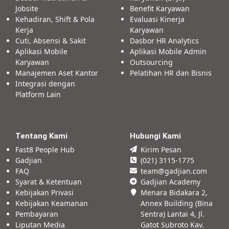
Jobsite
Benefit Karyawan
Kehadiran, Shift & Pola
Evaluasi Kinerja
Kerja
Karyawan
Cuti, Absensi & Sakit
Dasbor HR Analytics
Aplikasi Mobile
Aplikasi Mobile Admin
Karyawan
Outsourcing
Manajemen Aset Kantor
Pelatihan HR dan Bisnis
Integrasi dengan
Platform Lain
Tentang Kami
Hubungi Kami
Fast8 People Hub
Kirim Pesan
Gadjian
(021) 3115-1775
FAQ
team@gadjian.com
Syarat & Ketentuan
Gadjian Academy
Kebijakan Privasi
Menara Bidakara 2,
Kebijakan Keamanan
Annex Building (Bina
Pembayaran
Sentra) Lantai 4, Jl.
Liputan Media
Gatot Subroto Kav.