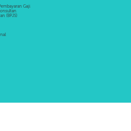
Pembayaran Gaji
onsultan
an (BPJS)
nal