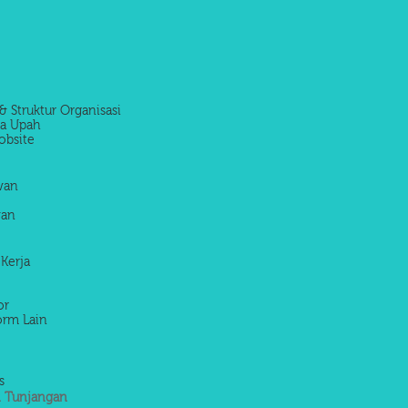
& Struktur Organisasi
la Upah
obsite
awan
wan
 Kerja
or
orm Lain
s
 Tunjangan