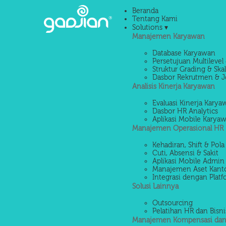
Beranda
Tentang Kami
Solutions ▾
Manajemen Karyawan
Database Karyawan
Persetujuan Multilevel 
Struktur Grading & Ska
Dasbor Rekrutmen & J
Analisis Kinerja Karyawan
Evaluasi Kinerja Kary
Dasbor HR Analytics
Aplikasi Mobile Karya
Manajemen Operasional HR
Kehadiran, Shift & Pola
Cuti, Absensi & Sakit
Aplikasi Mobile Admin
Manajemen Aset Kant
Integrasi dengan Platf
Solusi Lainnya
Outsourcing
Pelatihan HR dan Bisni
Manajemen Kompensasi dan