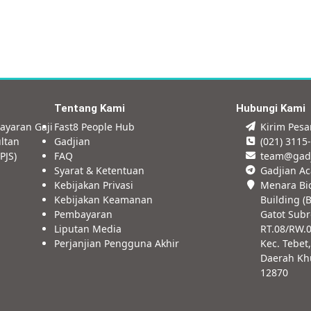
Tentang Kami
Hubungi Kami
ayaran Gaji
Fast8 People Hub
Kirim Pes
ltan
Gadjian
(021) 3115
PJS)
FAQ
team@gad
Syarat & Ketentuan
Gadjian A
Kebijakan Privasi
Menara Bi
Kebijakan Keamanan
Building (B
Pembayaran
Gatot Subr
Liputan Media
RT.08/RW.
Perjanjian Pengguna Akhir
Kec. Tebet,
Daerah Khu
12870