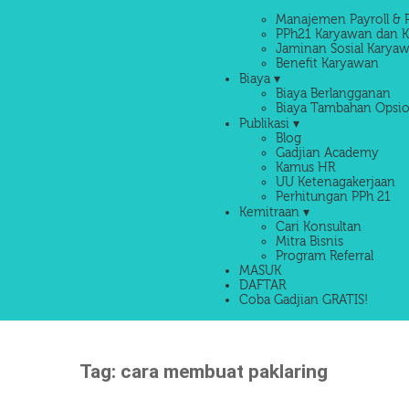
Manajemen Payroll & 
PPh21 Karyawan dan K
Jaminan Sosial Karyaw
Benefit Karyawan
Biaya ▾
Biaya Berlangganan
Biaya Tambahan Opsio
Publikasi ▾
Blog
Gadjian Academy
Kamus HR
UU Ketenagakerjaan
Perhitungan PPh 21
Kemitraan ▾
Cari Konsultan
Mitra Bisnis
Program Referral
MASUK
DAFTAR
Coba Gadjian GRATIS!
Tag:
cara membuat paklaring