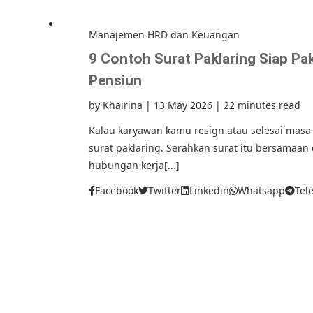
Manajemen HRD dan Keuangan
9 Contoh Surat Paklaring Siap Pa
Pensiun
by
Khairina
|
13 May 2026
|
22 minutes read
Kalau karyawan kamu resign atau selesai masa
surat paklaring. Serahkan surat itu bersamaa
hubungan kerja[...]
Facebook
Twitter
Linkedin
Whatsapp
Tel