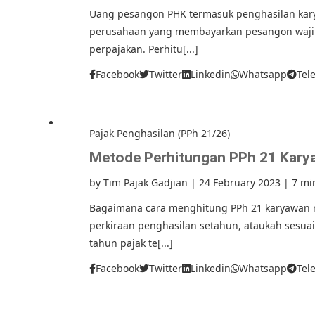
Uang pesangon PHK termasuk penghasilan karya
perusahaan yang membayarkan pesangon waji
perpajakan. Perhitu[...]
Facebook
Twitter
Linkedin
Whatsapp
Tel
Pajak Penghasilan (PPh 21/26)
Metode Perhitungan PPh 21 Kary
by
Tim Pajak Gadjian
|
24 February 2023
|
7 mi
Bagaimana cara menghitung PPh 21 karyawan r
perkiraan penghasilan setahun, ataukah sesua
tahun pajak te[...]
Facebook
Twitter
Linkedin
Whatsapp
Tel