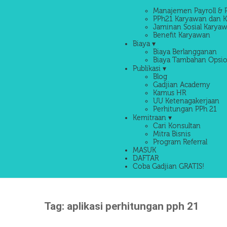
Manajemen Payroll & 
PPh21 Karyawan dan K
Jaminan Sosial Karyaw
Benefit Karyawan
Biaya ▾
Biaya Berlangganan
Biaya Tambahan Opsio
Publikasi ▾
Blog
Gadjian Academy
Kamus HR
UU Ketenagakerjaan
Perhitungan PPh 21
Kemitraan ▾
Cari Konsultan
Mitra Bisnis
Program Referral
MASUK
DAFTAR
Coba Gadjian GRATIS!
Tag:
aplikasi perhitungan pph 21