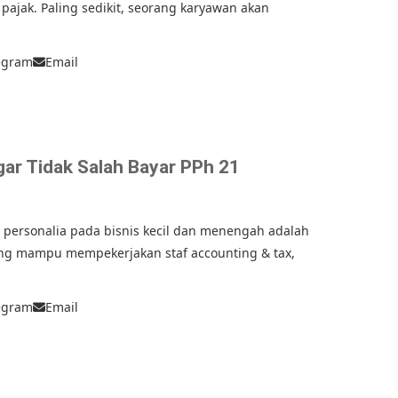
pajak. Paling sedikit, seorang karyawan akan
egram
Email
gar Tidak Salah Bayar PPh 21
i personalia pada bisnis kecil dan menengah adalah
ang mampu mempekerjakan staf accounting & tax,
egram
Email