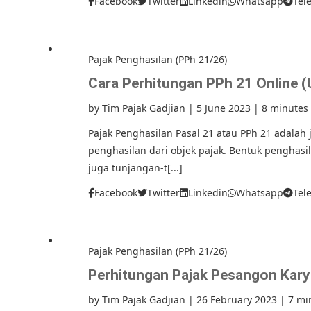
Facebook
Twitter
Linkedin
Whatsapp
Tel
Pajak Penghasilan (PPh 21/26)
Cara Perhitungan PPh 21 Online 
by
Tim Pajak Gadjian
|
5 June 2023
|
8 minutes
Pajak Penghasilan Pasal 21 atau PPh 21 adalah
penghasilan dari objek pajak. Bentuk penghas
juga tunjangan-t[...]
Facebook
Twitter
Linkedin
Whatsapp
Tel
Pajak Penghasilan (PPh 21/26)
Perhitungan Pajak Pesangon Kar
by
Tim Pajak Gadjian
|
26 February 2023
|
7 mi