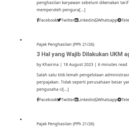
penghasilan karyawan sebelum dikenakan tarif 
memperoleh pengura[...]
Facebook
Twitter
Linkedin
Whatsapp
Tel
Pajak Penghasilan (PPh 21/26)
3 Hal yang Wajib Dilakukan UKM a
by
Khairina
|
18 August 2023
|
6 minutes read
Salah satu titik lemah pengelolaan administras
perpajakan. Tidak seperti perusahaan besar y
pengusaha U[...]
Facebook
Twitter
Linkedin
Whatsapp
Tel
Pajak Penghasilan (PPh 21/26)