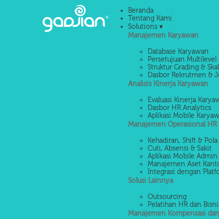
Beranda
Tentang Kami
Solutions ▾
Manajemen Karyawan
Database Karyawan
Persetujuan Multilevel 
Struktur Grading & Ska
Dasbor Rekrutmen & J
Analisis Kinerja Karyawan
Evaluasi Kinerja Kary
Dasbor HR Analytics
Aplikasi Mobile Karya
Manajemen Operasional HR
Kehadiran, Shift & Pola
Cuti, Absensi & Sakit
Aplikasi Mobile Admin
Manajemen Aset Kant
Integrasi dengan Platf
Solusi Lainnya
Outsourcing
Pelatihan HR dan Bisni
Manajemen Kompensasi dan