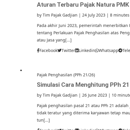
Aturan Terbaru Pajak Natura PMK
by
Tim Pajak Gadjian
|
24 July 2023
|
8 minutes
Pada akhir Juni 2023, pemerintah menerbitkan
tentang Perlakuan Pajak Penghasilan atas Pe
atau Jasa yang[...]
Facebook
Twitter
Linkedin
Whatsapp
Tel
Pajak Penghasilan (PPh 21/26)
Simulasi Cara Menghitung PPh 21
by
Tim Pajak Gadjian
|
26 June 2023
|
10 minut
Pajak penghasilan pasal 21 atau PPh 21 adalah 
tidak teratur yang diterima karyawan tetap maup
tun[...]