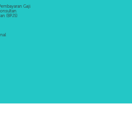
Pembayaran Gaji
onsultan
an (BPJS)
nal