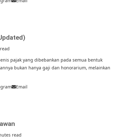
egram
Email
(Updated)
 read
 jenis pajak yang dibebankan pada semua bentuk
ilannya bukan hanya gaji dan honorarium, melainkan
egram
Email
yawan
nutes read