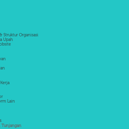
& Struktur Organisasi
la Upah
obsite
awan
wan
 Kerja
or
orm Lain
s
 Tunjangan