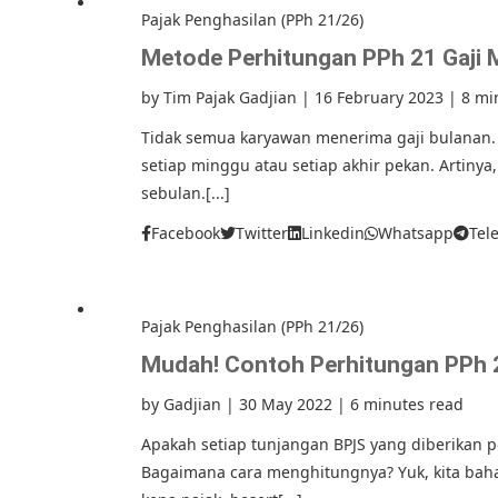
Pajak Penghasilan (PPh 21/26)
Metode Perhitungan PPh 21 Gaji
by
Tim Pajak Gadjian
|
16 February 2023
|
8 mi
Tidak semua karyawan menerima gaji bulanan
setiap minggu atau setiap akhir pekan. Artinya
sebulan.[...]
Facebook
Twitter
Linkedin
Whatsapp
Tel
Pajak Penghasilan (PPh 21/26)
Mudah! Contoh Perhitungan PPh 
by
Gadjian
|
30 May 2022
|
6 minutes read
Apakah setiap tunjangan BPJS yang diberikan 
Bagaimana cara menghitungnya? Yuk, kita baha