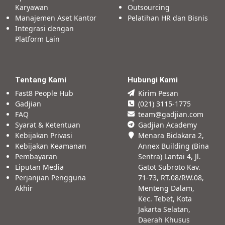
Karyawan
Outsourcing
Manajemen Aset Kantor
Pelatihan HR dan Bisnis
Integrasi dengan
Platform Lain
Tentang Kami
Hubungi Kami
Fast8 People Hub
Kirim Pesan
Gadjian
(021) 3115-1775
FAQ
team@gadjian.com
Syarat & Ketentuan
Gadjian Academy
Kebijakan Privasi
Menara Bidakara 2,
Kebijakan Keamanan
Annex Building (Bina
Pembayaran
Sentra) Lantai 4, Jl.
Liputan Media
Gatot Subroto Kav.
Perjanjian Pengguna
71-73, RT.08/RW.08,
Akhir
Menteng Dalam,
Kec. Tebet, Kota
Jakarta Selatan,
Daerah Khusus