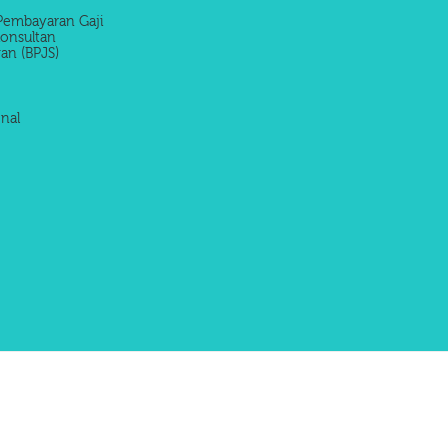
Pembayaran Gaji
onsultan
an (BPJS)
nal