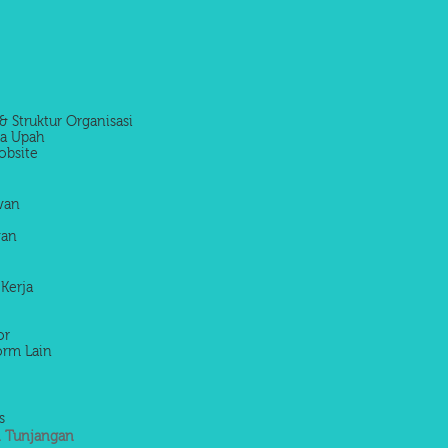
& Struktur Organisasi
la Upah
obsite
awan
wan
 Kerja
or
orm Lain
s
 Tunjangan