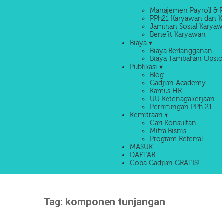
Manajemen Payroll & 
PPh21 Karyawan dan K
Jaminan Sosial Karyaw
Benefit Karyawan
Biaya ▾
Biaya Berlangganan
Biaya Tambahan Opsio
Publikasi ▾
Blog
Gadjian Academy
Kamus HR
UU Ketenagakerjaan
Perhitungan PPh 21
Kemitraan ▾
Cari Konsultan
Mitra Bisnis
Program Referral
MASUK
DAFTAR
Coba Gadjian GRATIS!
Tag:
komponen tunjangan