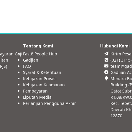
Tentang Kami
Hubungi Kami
ayaran Gaji
Fast8 People Hub
Kirim Pes
ltan
Gadjian
(021) 3115
PJS)
FAQ
team@gad
Syarat & Ketentuan
Gadjian A
Kebijakan Privasi
Menara Bi
Kebijakan Keamanan
Building (B
Pembayaran
Gatot Subr
Liputan Media
RT.08/RW.
Perjanjian Pengguna Akhir
Kec. Tebet,
Daerah Khu
12870