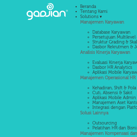
Beranda
Tentang Kami
Solutions ▾
Manajemen Karyawan
Database Karyawan
Persetujuan Multilevel 
Struktur Grading & Ska
Dasbor Rekrutmen & J
Analisis Kinerja Karyawan
Evaluasi Kinerja Kary
Dasbor HR Analytics
Aplikasi Mobile Karya
Manajemen Operasional HR
Kehadiran, Shift & Pola
Cuti, Absensi & Sakit
Aplikasi Mobile Admin
Manajemen Aset Kant
Integrasi dengan Platf
Solusi Lainnya
Outsourcing
Pelatihan HR dan Bisni
Manajemen Kompensasi dan