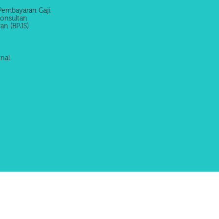
Pembayaran Gaji
onsultan
an (BPJS)
nal