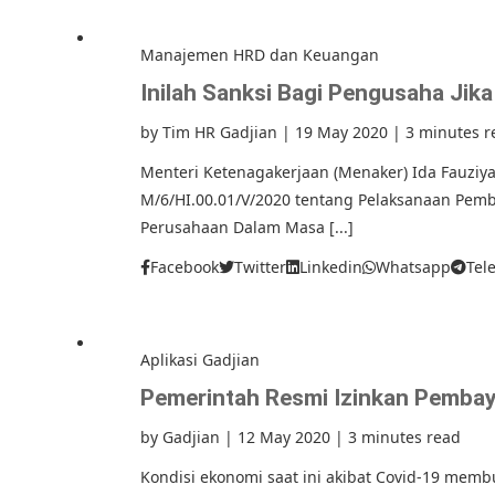
Manajemen HRD dan Keuangan
Inilah Sanksi Bagi Pengusaha Jik
by
Tim HR Gadjian
|
19 May 2020
|
3 minutes r
Menteri Ketenagakerjaan (Menaker) Ida Fauziya
M/6/HI.00.01/V/2020 tentang Pelaksanaan Pem
Perusahaan Dalam Masa [...]
Facebook
Twitter
Linkedin
Whatsapp
Tel
Aplikasi Gadjian
Pemerintah Resmi Izinkan Pembaya
by
Gadjian
|
12 May 2020
|
3 minutes read
Kondisi ekonomi saat ini akibat Covid-19 mem