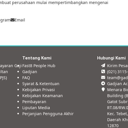
 membuat perusahaan mulai mempertimbangkan mengenai
egram
Email
Tentang Kami
Hubungi Kami
ayaran Gaji
Fast8 People Hub
Kirim Pes
ltan
Gadjian
(021) 3115
PJS)
FAQ
team@gad
Syarat & Ketentuan
Gadjian A
Kebijakan Privasi
Menara Bi
Kebijakan Keamanan
Building (B
Pembayaran
Gatot Subr
Liputan Media
RT.08/RW.
Perjanjian Pengguna Akhir
Kec. Tebet,
Daerah Khu
12870