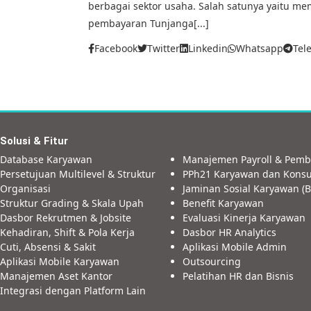
berbagai sektor usaha. Salah satunya yaitu
pembayaran Tunjanga[...]
Facebook
Twitter
Linkedin
Whatsapp
Tel
Solusi & Fitur
Database Karyawan
Manajemen Payroll & Pemb
Persetujuan Multilevel & Struktur
PPh21 Karyawan dan Konsu
Organisasi
Jaminan Sosial Karyawan (B
Struktur Grading & Skala Upah
Benefit Karyawan
Dasbor Rekrutmen & Jobsite
Evaluasi Kinerja Karyawan
Kehadiran, Shift & Pola Kerja
Dasbor HR Analytics
Cuti, Absensi & Sakit
Aplikasi Mobile Admin
Aplikasi Mobile Karyawan
Outsourcing
Manajemen Aset Kantor
Pelatihan HR dan Bisnis
Integrasi dengan Platform Lain