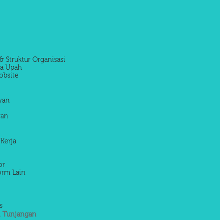
& Struktur Organisasi
la Upah
obsite
awan
wan
 Kerja
or
orm Lain
s
 Tunjangan