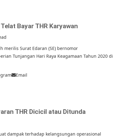
a Telat Bayar THR Karyawan
ead
h merilis Surat Edaran (SE) bernomor
berian Tunjangan Hari Raya Keagamaan Tahun 2020 di
egram
Email
ran THR Dicicil atau Ditunda
buat dampak terhadap kelangsungan operasional