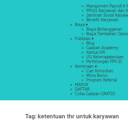
Manajemen Payroll & 
PPh21 Karyawan dan K
Jaminan Sosial Karyaw
Benefit Karyawan
Biaya ▾
Biaya Berlangganan
Biaya Tambahan Opsio
Publikasi ▾
Blog
Gadjian Academy
Kamus HR
UU Ketenagakerjaan
Perhitungan PPh 21
Kemitraan ▾
Cari Konsultan
Mitra Bisnis
Program Referral
MASUK
DAFTAR
Coba Gadjian GRATIS!
Tag:
ketentuan thr untuk karyawan