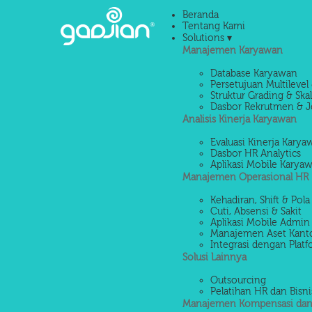
Beranda
Tentang Kami
Solutions ▾
Manajemen Karyawan
Database Karyawan
Persetujuan Multilevel 
Struktur Grading & Ska
Dasbor Rekrutmen & J
Analisis Kinerja Karyawan
Evaluasi Kinerja Kary
Dasbor HR Analytics
Aplikasi Mobile Karya
Manajemen Operasional HR
Kehadiran, Shift & Pola
Cuti, Absensi & Sakit
Aplikasi Mobile Admin
Manajemen Aset Kant
Integrasi dengan Platf
Solusi Lainnya
Outsourcing
Pelatihan HR dan Bisni
Manajemen Kompensasi dan