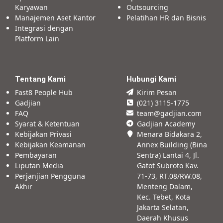
Karyawan
Outsourcing
Manajemen Aset Kantor
Pelatihan HR dan Bisnis
Integrasi dengan
Platform Lain
Tentang Kami
Hubungi Kami
Fast8 People Hub
Kirim Pesan
Gadjian
(021) 3115-1775
FAQ
team@gadjian.com
Syarat & Ketentuan
Gadjian Academy
Kebijakan Privasi
Menara Bidakara 2,
Kebijakan Keamanan
Annex Building (Bina
Pembayaran
Sentra) Lantai 4, Jl.
Liputan Media
Gatot Subroto Kav.
Perjanjian Pengguna
71-73, RT.08/RW.08,
Akhir
Menteng Dalam,
Kec. Tebet, Kota
Jakarta Selatan,
Daerah Khusus