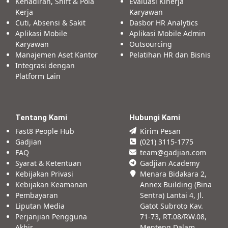
Kehadiran, Shift & Pola
Evaluasi Kinerja
Kerja
Karyawan
Cuti, Absensi & Sakit
Dasbor HR Analytics
Aplikasi Mobile
Aplikasi Mobile Admin
Karyawan
Outsourcing
Manajemen Aset Kantor
Pelatihan HR dan Bisnis
Integrasi dengan
Platform Lain
Tentang Kami
Hubungi Kami
Fast8 People Hub
Kirim Pesan
Gadjian
(021) 3115-1775
FAQ
team@gadjian.com
Syarat & Ketentuan
Gadjian Academy
Kebijakan Privasi
Menara Bidakara 2,
Kebijakan Keamanan
Annex Building (Bina
Pembayaran
Sentra) Lantai 4, Jl.
Liputan Media
Gatot Subroto Kav.
Perjanjian Pengguna
71-73, RT.08/RW.08,
Akhir
Menteng Dalam,