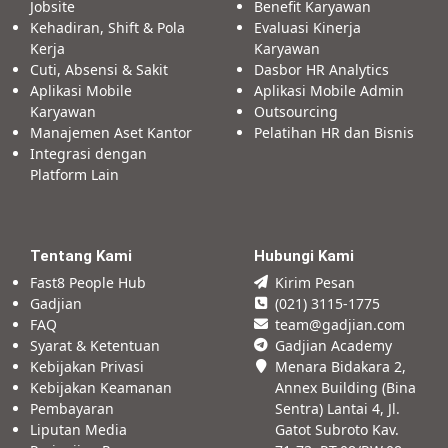
Jobsite
Benefit Karyawan
Kehadiran, Shift & Pola
Evaluasi Kinerja
Kerja
Karyawan
Cuti, Absensi & Sakit
Dasbor HR Analytics
Aplikasi Mobile
Aplikasi Mobile Admin
Karyawan
Outsourcing
Manajemen Aset Kantor
Pelatihan HR dan Bisnis
Integrasi dengan
Platform Lain
Tentang Kami
Hubungi Kami
Fast8 People Hub
Kirim Pesan
Gadjian
(021) 3115-1775
FAQ
team@gadjian.com
Syarat & Ketentuan
Gadjian Academy
Kebijakan Privasi
Menara Bidakara 2,
Kebijakan Keamanan
Annex Building (Bina
Pembayaran
Sentra) Lantai 4, Jl.
Liputan Media
Gatot Subroto Kav.