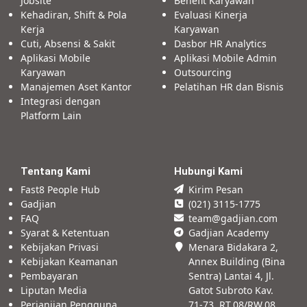
Jobsite
Benefit Karyawan
Kehadiran, Shift & Pola
Evaluasi Kinerja
Kerja
Karyawan
Cuti, Absensi & Sakit
Dasbor HR Analytics
Aplikasi Mobile
Aplikasi Mobile Admin
Karyawan
Outsourcing
Manajemen Aset Kantor
Pelatihan HR dan Bisnis
Integrasi dengan
Platform Lain
Tentang Kami
Hubungi Kami
Fast8 People Hub
Kirim Pesan
Gadjian
(021) 3115-1775
FAQ
team@gadjian.com
Syarat & Ketentuan
Gadjian Academy
Kebijakan Privasi
Menara Bidakara 2,
Kebijakan Keamanan
Annex Building (Bina
Pembayaran
Sentra) Lantai 4, Jl.
Liputan Media
Gatot Subroto Kav.
Perjanjian Pengguna
71-73, RT.08/RW.08,