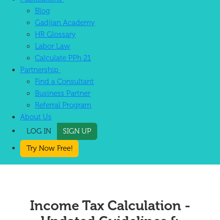
Blog
Gadjian Academy
HR Glossary
Labor Law
Calculate PPh 21
Partnership
Find a Consultant
Business Partner
Referral Program
About Us
LOG IN
SIGN UP
Try Now Free!
Income Tax Calculation -