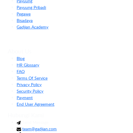
Payuung
Payuung Pribadi
Pegawe
Bisadaya
Gadjian Academy
About Us
Blog
HR Glossary
FAQ
Terms Of Service
Privacy Policy
Security Policy
Payment
End User Agreement
Hubungi Kami
Send Message
team@gadjian.com