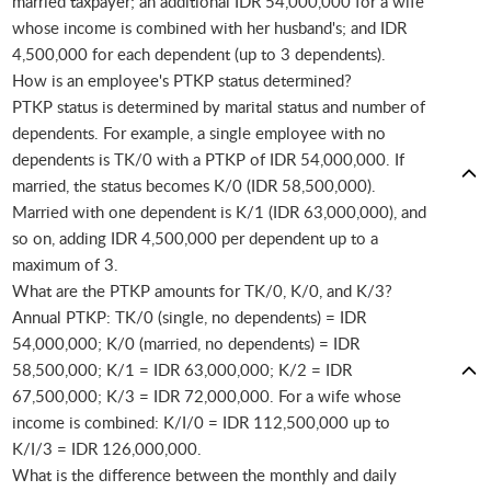
married taxpayer; an additional IDR 54,000,000 for a wife
whose income is combined with her husband's; and IDR
4,500,000 for each dependent (up to 3 dependents).
How is an employee's PTKP status determined?
PTKP status is determined by marital status and number of
dependents. For example, a single employee with no
dependents is TK/0 with a PTKP of IDR 54,000,000. If
married, the status becomes K/0 (IDR 58,500,000).
Married with one dependent is K/1 (IDR 63,000,000), and
so on, adding IDR 4,500,000 per dependent up to a
maximum of 3.
What are the PTKP amounts for TK/0, K/0, and K/3?
Annual PTKP: TK/0 (single, no dependents) = IDR
54,000,000; K/0 (married, no dependents) = IDR
58,500,000; K/1 = IDR 63,000,000; K/2 = IDR
67,500,000; K/3 = IDR 72,000,000. For a wife whose
income is combined: K/I/0 = IDR 112,500,000 up to
K/I/3 = IDR 126,000,000.
What is the difference between the monthly and daily