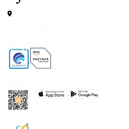
(021) 3115-1775
Menara Bidakara 2, Annex Building (Bina Sentra) Lantai
4, Jl. Gatot Subroto Kav. 71-73, RT.08/RW.08, Menteng
Dalam, Kec. Tebet, Kota Jakarta Selatan, Daerah Khusus
Ibukota Jakarta 12870
Registered at
Available On
By
© 2026 Gadjian.com ALL RIGHTS