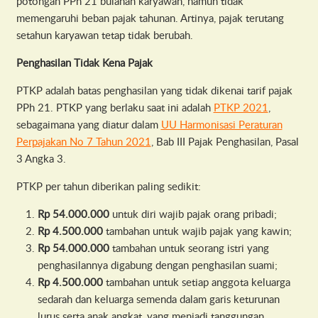
potongan PPh 21 bulanan karyawan, namun tidak
memengaruhi beban pajak tahunan. Artinya, pajak terutang
setahun karyawan tetap tidak berubah.
Penghasilan Tidak Kena Pajak
PTKP adalah batas penghasilan yang tidak dikenai tarif pajak
PPh 21. PTKP yang berlaku saat ini adalah
PTKP 2021
,
sebagaimana yang diatur dalam
UU Harmonisasi Peraturan
Perpajakan No 7 Tahun 2021
, Bab III Pajak Penghasilan, Pasal
3 Angka 3.
PTKP per tahun diberikan paling sedikit:
Rp 54.000.000
untuk diri wajib pajak orang pribadi;
Rp 4.500.000
tambahan untuk wajib pajak yang kawin;
Rp 54.000.000
tambahan untuk seorang istri yang
penghasilannya digabung dengan penghasilan suami;
Rp 4.500.000
tambahan untuk setiap anggota keluarga
sedarah dan keluarga semenda dalam garis keturunan
lurus serta anak angkat, yang menjadi tanggungan