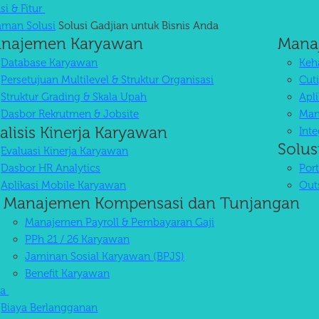
si & Fitur
aman Solusi
Solusi Gadjian untuk Bisnis Anda
najemen Karyawan
Mana
Database Karyawan
Keha
Persetujuan Multilevel & Struktur Organisasi
Cuti
Struktur Grading & Skala Upah
Apl
Dasbor Rekrutmen & Jobsite
Man
alisis Kinerja Karyawan
Int
Solus
Evaluasi Kinerja Karyawan
Dasbor HR Analytics
Por
Aplikasi Mobile Karyawan
Out
Manajemen Kompensasi dan Tunjangan
Manajemen Payroll & Pembayaran Gaji
PPh 21 / 26 Karyawan
Jaminan Sosial Karyawan (BPJS)
Benefit Karyawan
ya
Biaya Berlangganan