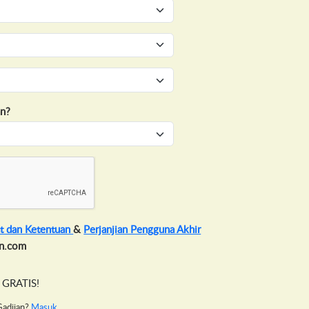
an?
at dan Ketentuan
&
Perjanjian Pengguna Akhir
an.com
i GRATIS!
Gadjian?
Masuk