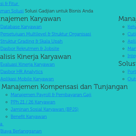
si & Fitur
aman Solusi
Solusi Gadjian untuk Bisnis Anda
najemen Karyawan
Mana
Database Karyawan
Keha
Persetujuan Multilevel & Struktur Organisasi
Cuti
Struktur Grading & Skala Upah
Apl
Dasbor Rekrutmen & Jobsite
Man
alisis Kinerja Karyawan
Int
Solus
Evaluasi Kinerja Karyawan
Dasbor HR Analytics
Por
Aplikasi Mobile Karyawan
Out
Manajemen Kompensasi dan Tunjangan
Manajemen Payroll & Pembayaran Gaji
PPh 21 / 26 Karyawan
Jaminan Sosial Karyawan (BPJS)
Benefit Karyawan
ya
Biaya Berlangganan