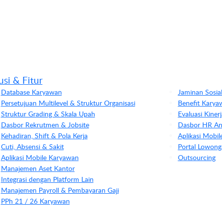
usi & Fitur
Database Karyawan
Jaminan Sosia
Persetujuan Multilevel & Struktur Organisasi
Benefit Karya
Struktur Grading & Skala Upah
Evaluasi Kine
Dasbor Rekrutmen & Jobsite
Dasbor HR Ana
Kehadiran, Shift & Pola Kerja
Aplikasi Mobi
Cuti, Absensi & Sakit
Portal Lowong
Aplikasi Mobile Karyawan
Outsourcing
Manajemen Aset Kantor
Integrasi dengan Platform Lain
Manajemen Payroll & Pembayaran Gaji
PPh 21 / 26 Karyawan