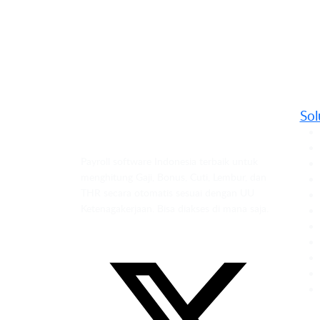
Sol
Payroll software Indonesia terbaik untuk
menghitung Gaji, Bonus, Cuti, Lembur, dan
THR secara otomatis sesuai dengan UU
Ketenagakerjaan. Bisa diakses di mana saja.