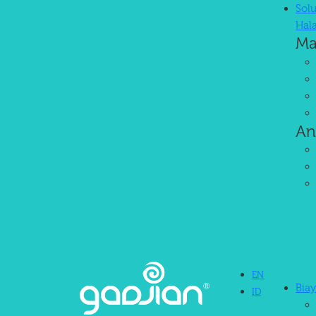
Solu
Hal
Ma
An
EN
Bia
ID