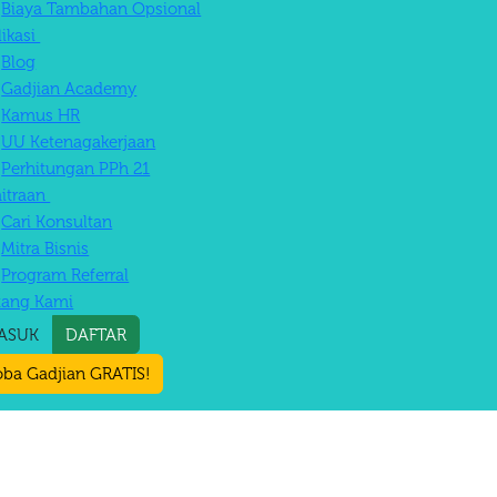
Biaya Tambahan Opsional
likasi
Blog
Gadjian Academy
Kamus HR
UU Ketenagakerjaan
Perhitungan PPh 21
itraan
Cari Konsultan
Mitra Bisnis
Program Referral
tang Kami
ASUK
DAFTAR
ba Gadjian GRATIS!