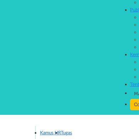
Pub
Kem
Ten
M
Co
Kamus HR
Tugas