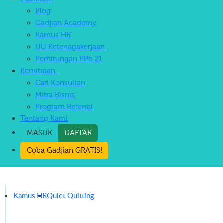
Blog
Gadjian Academy
Kamus HR
UU Ketenagakerjaan
Perhitungan PPh 21
Kemitraan
Cari Konsultan
Mitra Bisnis
Program Referral
Tentang Kami
MASUK
DAFTAR
Coba Gadjian GRATIS!
Kamus HR
Quiet Quitting