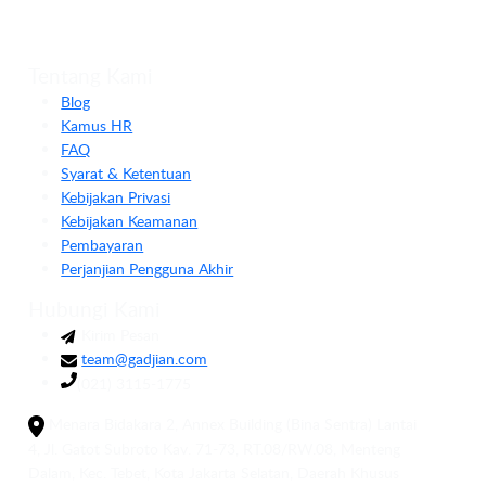
Tentang Kami
Blog
Kamus HR
FAQ
Syarat & Ketentuan
Kebijakan Privasi
Kebijakan Keamanan
Pembayaran
Perjanjian Pengguna Akhir
Hubungi Kami
Kirim Pesan
team@gadjian.com
(021) 3115-1775
Menara Bidakara 2, Annex Building (Bina Sentra) Lantai
4, Jl. Gatot Subroto Kav. 71-73, RT.08/RW.08, Menteng
Dalam, Kec. Tebet, Kota Jakarta Selatan, Daerah Khusus