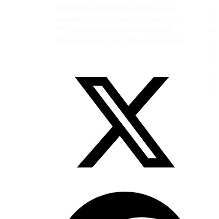
Payroll software Indonesia terbaik untuk
menghitung Gaji, Bonus, Cuti, Lembur, dan
THR secara otomatis sesuai dengan UU
Ketenagakerjaan. Bisa diakses di mana saja.