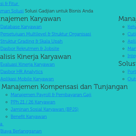
si & Fitur
aman Solusi
Solusi Gadjian untuk Bisnis Anda
najemen Karyawan
Mana
Database Karyawan
Keha
Persetujuan Multilevel & Struktur Organisasi
Cuti
Struktur Grading & Skala Upah
Apl
Dasbor Rekrutmen & Jobsite
Man
alisis Kinerja Karyawan
Int
Solus
Evaluasi Kinerja Karyawan
Dasbor HR Analytics
Por
Aplikasi Mobile Karyawan
Out
Manajemen Kompensasi dan Tunjangan
Manajemen Payroll & Pembayaran Gaji
PPh 21 / 26 Karyawan
Jaminan Sosial Karyawan (BPJS)
Benefit Karyawan
ya
Biaya Berlangganan