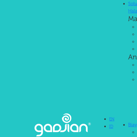
Solu
Hal
Ma
An
EN
Bia
ID