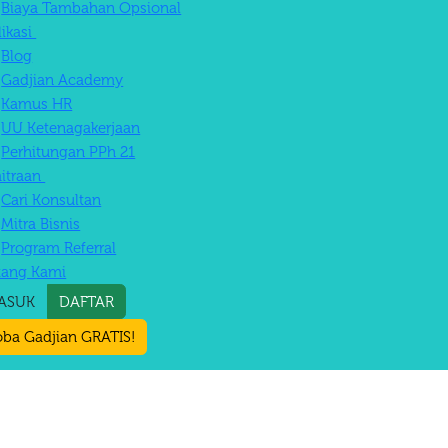
Biaya Tambahan Opsional
likasi
Blog
Gadjian Academy
Kamus HR
UU Ketenagakerjaan
Perhitungan PPh 21
itraan
Cari Konsultan
Mitra Bisnis
Program Referral
tang Kami
ASUK
DAFTAR
ba Gadjian GRATIS!