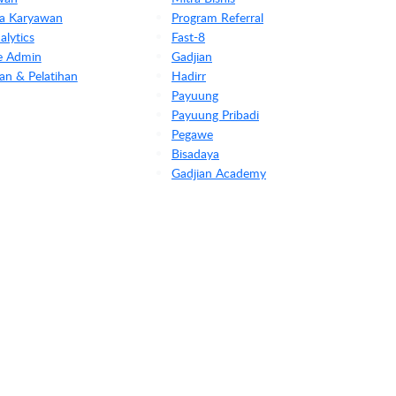
rja Karyawan
Program Referral
lytics
Fast-8
le Admin
Gadjian
an & Pelatihan
Hadirr
Payuung
Payuung Pribadi
Pegawe
Bisadaya
Gadjian Academy