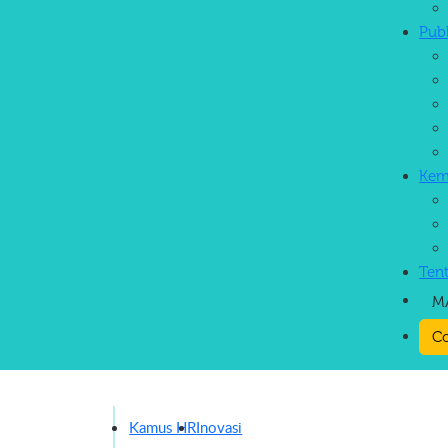
Pub
Kem
Ten
M
Co
Kamus HR
Inovasi