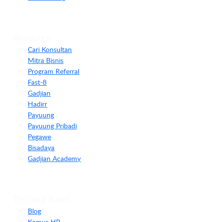
Resource
Cari Konsultan
Mitra Bisnis
Program Referral
Fast-8
Gadjian
Hadirr
Payuung
Payuung Pribadi
Pegawe
Bisadaya
Gadjian Academy
Tentang Kami
Blog
Kamus HR