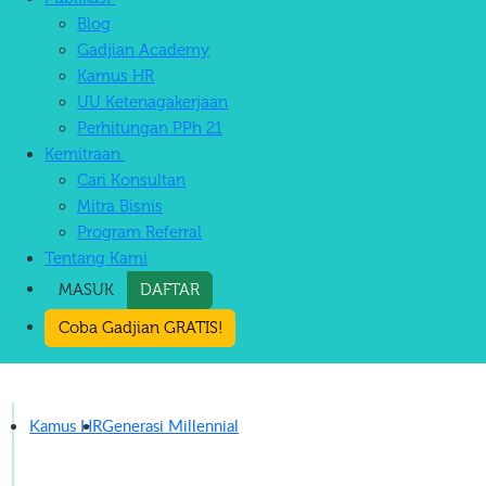
Blog
Gadjian Academy
Kamus HR
UU Ketenagakerjaan
Perhitungan PPh 21
Kemitraan
Cari Konsultan
Mitra Bisnis
Program Referral
Tentang Kami
MASUK
DAFTAR
Coba Gadjian GRATIS!
Kamus HR
Generasi Millennial