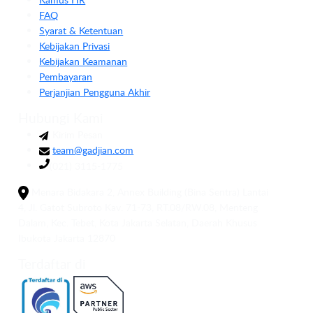
FAQ
Syarat & Ketentuan
Kebijakan Privasi
Kebijakan Keamanan
Pembayaran
Perjanjian Pengguna Akhir
Hubungi Kami
Kirim Pesan
team@gadjian.com
(021) 3115-1775
Menara Bidakara 2, Annex Building (Bina Sentra) Lantai
4, Jl. Gatot Subroto Kav. 71-73, RT.08/RW.08, Menteng
Dalam, Kec. Tebet, Kota Jakarta Selatan, Daerah Khusus
Ibukota Jakarta 12870
Terdaftar di