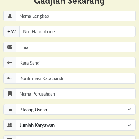
Gadjian Sekarang
+
62