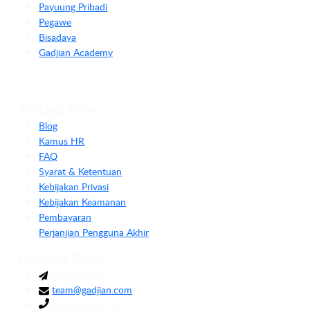
Payuung Pribadi
Pegawe
Bisadaya
Gadjian Academy
Tentang Kami
Blog
Kamus HR
FAQ
Syarat & Ketentuan
Kebijakan Privasi
Kebijakan Keamanan
Pembayaran
Perjanjian Pengguna Akhir
Hubungi Kami
Kirim Pesan
team@gadjian.com
(021) 3115-1775