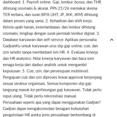
dashboard. 1. Payroll online: Gaji, lembur, bonus, dan THR
dihitung otomatis & akurat. PPh 21/26 memakai skema
TER terbaru, dan iuran BPJS (JHT, JP, JKK, JKM) dihitung
dalam proses yang sama. 2. Kehadiran dan shift kerja:
Kelola upah harian, keterlambatan, dan lembur dihitung
otomatis, lengkap dengan surat perintah lembur digital. 3.
Database karyawan dan self-service: Aplikasi personalia
GadjianKu untuk karyawan urus slip gaji online, cuti, dan
izin sendiri tanpa membebani tim HR. 4. Evaluasi kinerja
dan HR analytics: Nilai kinerja karyawan dan baca tren
tenaga kerja dari dasbor analitik untuk mengambil
keputusan. 5. Cuti, izin, dan persetujuan multilevel:
Pengajuan cuti dan izin diproses lewat approval berjenjang
sesuai struktur organisasi. Semua komponen slip gaji
langsung masuk ke perhitungan gaji karyawan. Tidak perlu
input ulang. Tidak perlu rekonsiliasi manual.
Perusahaan seperti apa yang dapat menggunakan Gadjian?
Gadjian dapat mengakomodasi beragam kebutuhan
pengelolaan HR aneka jenis perusahaan berkembang di