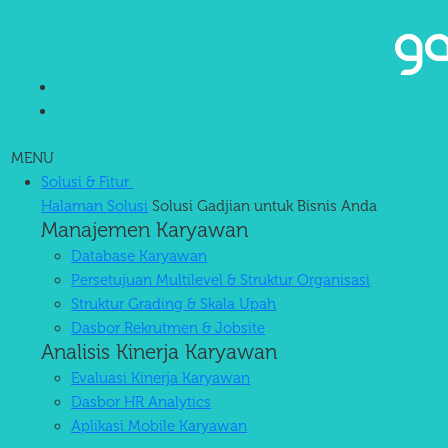
Software HRIS + AI untuk
Operasional HR Optimal
Kami bantu Anda kelola payroll, PPh 21, BPJS, absensi, cuti, hingga
MENU
KPI karyawan. Akurat, tanpa ribet.
Solusi & Fitur
Kehandalan yang Tinggi
Halaman Solusi
Solusi Gadjian untuk Bisnis Anda
Manajemen Karyawan
Database Karyawan
Persetujuan Multilevel & Struktur Organisasi
Struktur Grading & Skala Upah
Dasbor Rekrutmen & Jobsite
Analisis Kinerja Karyawan
Evaluasi Kinerja Karyawan
Dasbor HR Analytics
Aplikasi Mobile Karyawan