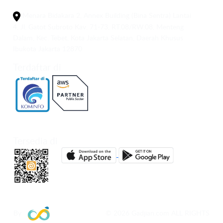
Menara Bidakara 2, Annex Building (Bina Sentra) Lantai
4, Jl. Gatot Subroto Kav. 71-73, RT.08/RW.08, Menteng
Dalam, Kec. Tebet, Kota Jakarta Selatan, Daerah Khusus
Ibukota Jakarta 12870
Terdaftar di
Tersedia di
By
© 2026 Gadjian.com ALL RIGHTS